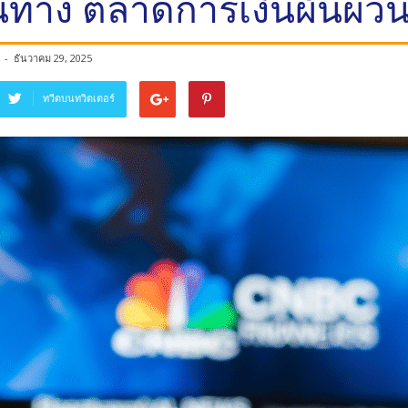
ทาง ตลาดการเงินผันผว
-
ธันวาคม 29, 2025
ทวีตบนทวิตเตอร์