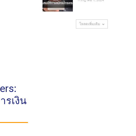
โหลดเพิ่มเติม
ers:
รเงิน