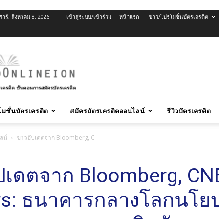
สาร์, สิงหาคม 8, 2026
เข้าสู่ระบบ/เข้าร่วม
หน้าแรก
ข่าว/โปรโมชั่นบัตรเครดิต
มชั่นบัตรเครดิต
สมัครบัตรเครดิตออนไลน์
รีวิวบัตรเครดิต
ลน์
ข่าวอัปเดตจาก Bloomberg, CNBC, Reuters: ธนาคารกลางโลกนโยบายสวนทาง
ัปเดตจาก Bloomberg, CN
rs: ธนาคารกลางโลกนโย