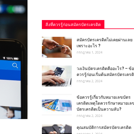
สิ่งที่ควรรู้ก่อนสมัครบัตรเครดิต
สมัครบัตรเครดิตไม่เคยผ่านเลย
เพราะอะไร ?
กรกฎาคม 1, 2024
วงเงินบัตรเครดิตคืออะไร? – ข้อ
ควรรู้ก่อนเริ่มต้นสมัครบัตรเครด
กรกฎาคม 2, 2024
ข้อควรรู้เกี่ยวกับหมายเลขบัตร
เครดิตเหตุใดควรรักษาหมายเล
บัตรเครดิตเป็นความลับ?
กรกฎาคม 2, 2024
คุณสมบัติการสมัครบัตรเครดิต
กรกฎาคม 1, 2024