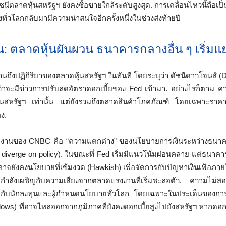
นีตลาดหุ้นสหรัฐฯ ยังคงซื้อขายใกล้ระดับสูงสุด. การเคลื่อนไหวนี้ถือเป็
ยงทั่วโลกกลับมามีความน่าสนใจอีกครั้งหนึ่งในช่วงส่งท้ายปี
 ตลาดหุ้นผันผวน ธนาคารกลางอื่น ๆ เริ่ม
ถึงปฏิกิริยาของตลาดหุ้นสหรัฐฯ ในทันที โดยระบุว่า ดัชนีดาวโจนส์ (
้ว่าจะมีข่าวการปรับลดอัตราดอกเบี้ยของ Fed เข้ามา. อย่างไรก็ตาม 
ในสหรัฐฯ เท่านั้น แต่ยังรวมถึงตลาดสินค้าโภคภัณฑ์ โดยเฉพาะราคาน้
ง.
มรายงานของ CNBC คือ “ความแตกต่าง” ของนโยบายการเงินระหว่างธนา
diverge on policy). ในขณะที่ Fed เริ่มมีแนวโน้มผ่อนคลาย แต่ธนาคา
อาจยังคงนโยบายที่เข้มงวด (Hawkish) เพื่อจัดการกับปัญหาเงินเฟ้อภาย
กำลังเผชิญกับความเสี่ยงจากตลาดแรงงานที่เริ่มชะลอตัว. ความไม่สอด
ห้กับนักลงทุนและผู้กำหนดนโยบายทั่วโลก โดยเฉพาะในประเด็นของกา
Flows) ที่อาจไหลออกจากภูมิภาคที่ยังคงดอกเบี้ยสูงไปยังสหรัฐฯ หากดอก