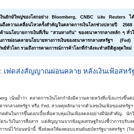
รเงินยักษ์ใหญ่ของโลกอย่าง Bloomberg, CNBC และ Reuters ได
งกันถึงความเคลื่อนไหวครั้งสำคัญในตลาดการเงินโลกช่วงปลายปี 25
ใจด้านนโยบายการเงินที่เริ่ม “สวนทางกัน” ของธนาคารกลางหลัก ๆ ทั่วโ
ังในการผ่อนคลายนโยบายทางการเงินของธนาคารกลางสหรัฐฯ (Fe
ย์ทั่วโลก รวมถึงการคาดการณ์การค้าโลกที่กำลังจะทำสถิติสูงสุดใหม่
้: เฟดส่งสัญญาณผ่อนคลาย หลังเงินเฟ้อสหร
g เน้นย้ำว่า ตลาดการเงินโลกกำลังมีความคาดหวังที่แข็งแกร่งขึ้นต
รกลางสหรัฐฯ หรือ Fed. สาเหตุหลักมาจากตัวเลขเงินเฟ้อของสหรัฐฯ ท
กดดันในการขึ้นดอกเบี้ยเพื่อควบคุมเงินเฟ้อลดลงอย่างมีนัยสำคัญ. นักว
ัดระวังในการสื่อสาร แต่สัญญาณจากข้อมูลเศรษฐกิจบ่งชี้ว่าการปรับลด
าดการณ์ไว้ก่อนหน้านี้ ซึ่งส่งผลให้ผลตอบแทนพันธบัตรรัฐบาลสหรัฐฯ (Tr