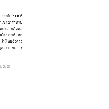
ายปี 2568 ที่
ข่าวดีสำหรับ
ลดแรงกดดันต่อ
านโยบายที่แตก
ุนในไทยจึงควร
้อมูลประกอบการ
, 8, 9)