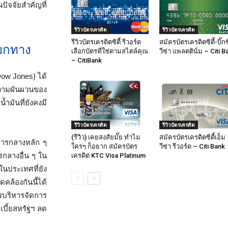
นปัจจัยสำคัญที่
รีวิวบัตรเครดิต
รีวิวบัตรเครดิต
รีวิวบัตรเครดิตซิตี้ รีวอร์ด
สมัครบัตรเครดิตซิตี้-บิ๊กซ
แยกทาง
เลือกบัตรที่ใช่ตามสไตล์คุณ
วีซ่า แพลตตินั่ม – Citi B
– CitiBank
Dow Jones) ได้
ความผันผวนของ
ำมันที่ยังคงมี
รีวิวบัตรเครดิต
รีวิวบัตรเครดิต
(รีวิว) เคยสงสัยมั๊ย ทำไม
สมัครบัตรเครดิตซิตี้เอ็ม
คารกลางหลัก ๆ
ใครๆ ก็อยาก สมัครบัตร
วีซ่า รีวอร์ด – Citi Bank
รกลางอื่น ๆ ใน
เครดิต KTC Visa Platinum
ในประเทศที่ยัง
คล้องกันนี้ได้
รบริหารจัดการ
เบี้ยสหรัฐฯ ลด