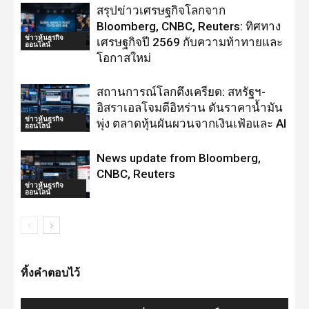
สรุปข่าวเศรษฐกิจโลกจาก
Bloomberg, CNBC, Reuters: ทิศทาง
ข่าวหุ้นธุรกิจ
เศรษฐกิจปี 2569 กับความท้าทายและ
ออนไลน์
โอกาสใหม่
สถานการณ์โลกตึงเครียด: สหรัฐฯ-
อิสราเอลโจมตีอิหร่าน ดันราคาน้ำมัน
ข่าวหุ้นธุรกิจ
พุ่ง ตลาดหุ้นผันผวนจากเงินเฟ้อและ AI
ออนไลน์
News update from Bloomberg,
CNBC, Reuters
ข่าวหุ้นธุรกิจ
ออนไลน์
ทิ้งคำตอบไว้