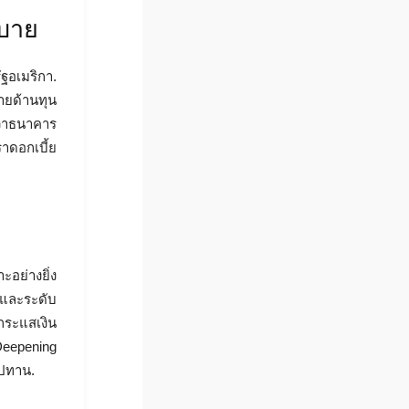
บาย
ฐอเมริกา.
ายด้านทุน
ว่าธนาคาร
าดอกเบี้ย
อย่างยิ่ง
ะและระดับ
กระแสเงิน
Deepening
ุปทาน.