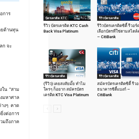
่อการ
บัตรเครดิต KTC
รีวิวบัตรเครดิต
รีวิว บัตรเครดิต KTC Cash
รีวิวบัตรเครดิตซิตี้ รีวอร์
ยด้านทุน
Back Visa Platinum
เลือกบัตรที่ใช่ตามสไตล์
– CitiBank
โลก จะ
รีวิวบัตรเครดิต
รีวิวบัตรเครดิต
(รีวิว) เคยสงสัยมั๊ย ทำไม
สมัครบัตรเครดิตซิตี้ รีวอ
ึ่งใน “สาม
ใครๆ ก็อยาก สมัครบัตร
ธนาคารซิตี้แบงก์ –
เครดิต KTC Visa Platinum
CitiBank
่างมหาศาล
ต่างๆ คาด
ยิ่งต่อการ
รวมถึงภาค