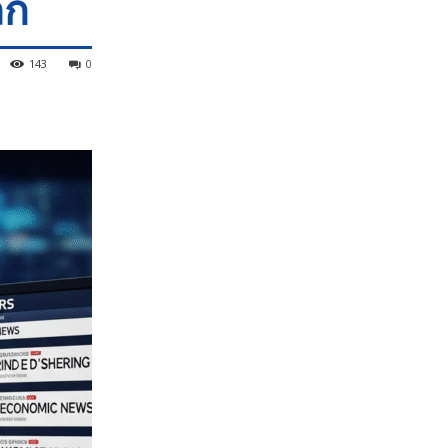
ัก
143
0