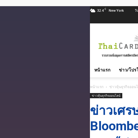
C
32.4
วั
New York
สมัคร
บัตร
เครดิต
บัตร
กด
หน้าแรก
ข่าว/โปรโ
เงินสด
และ
หน้าแรก
ข่าวหุ้นธุรกิจออนไ
สิน
ข่าวหุ้นธุรกิจออนไลน์
เชื่อ
บุคคล
ข่าวเศร
ทุก
ธนาคาร
Bloomber
อนุมัติ
เร็ว