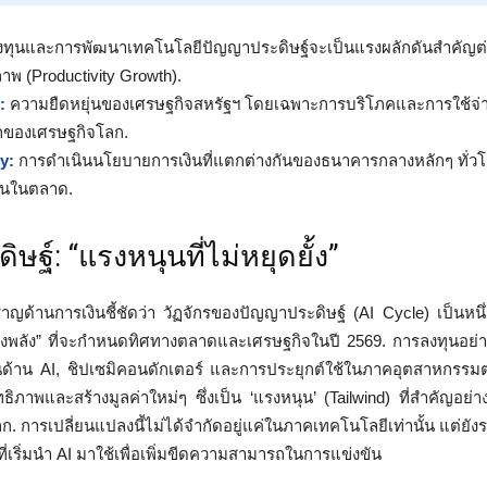
ทุนและการพัฒนาเทคโนโลยีปัญญาประดิษฐ์จะเป็นแรงผลักดันสำคัญต
พ (Productivity Growth).
:
ความยืดหยุ่นของเศรษฐกิจสหรัฐฯ โดยเฉพาะการบริโภคและการใช้จ่า
ักของเศรษฐกิจโลก.
y:
การดำเนินนโยบายการเงินที่แตกต่างกันของธนาคารกลางหลักๆ ทั่ว
วนในตลาด.
ษฐ์: “แรงหนุนที่ไม่หยุดยั้ง”
ชาญด้านการเงินชี้ชัดว่า วัฏจักรของปัญญาประดิษฐ์ (AI Cycle) เป็นหน
ทรงพลัง” ที่จะกำหนดทิศทางตลาดและเศรษฐกิจในปี 2569. การลงทุนอย
นด้าน AI, ชิปเซมิคอนดักเตอร์ และการประยุกต์ใช้ในภาคอุตสาหกรรม
ทธิภาพและสร้างมูลค่าใหม่ๆ ซึ่งเป็น ‘แรงหนุน’ (Tailwind) ที่สำคัญอย่าง
 การเปลี่ยนแปลงนี้ไม่ได้จำกัดอยู่แค่ในภาคเทคโนโลยีเท่านั้น แต่ยัง
่เริ่มนำ AI มาใช้เพื่อเพิ่มขีดความสามารถในการแข่งขัน