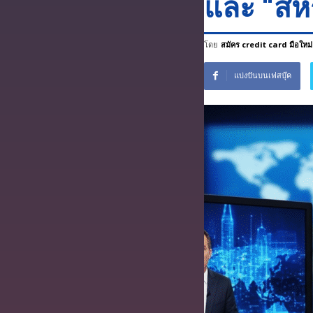
และ “สหร
บริการ
ฟรี
โดย
สมัคร credit card มือใหม่
แบ่งปันบนเฟสบุ๊ค