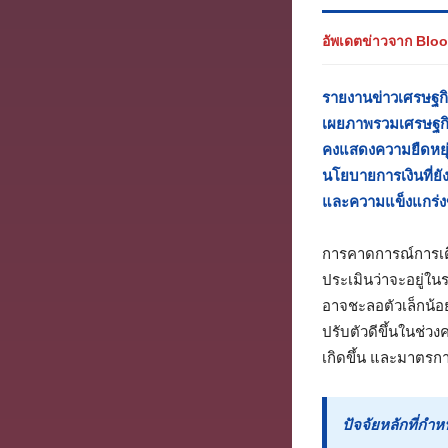
อัพเดตข่าวจาก Blo
รายงานข่าวเศรษฐกิ
เผยภาพรวมเศรษฐกิจ
คงแสดงความยืดหยุ่
นโยบายการเงินที่ย
และความแข็งแกร่งข
การคาดการณ์การเ
ประเมินว่าจะอยู่ใ
อาจชะลอตัวเล็กน้อย
ปรับตัวดีขึ้นในช่ว
เกิดขึ้น และมาตรก
ปัจจัยหลักที่กำ