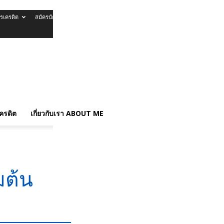
ตรเครดิต
สมัครบัตรเครดิตออนไลน์
รีวิวบัตรเครดิต
เกี่ยวกับเรา About Me
เครดิต
เกี่ยวกับเรา ABOUT ME
มต้น