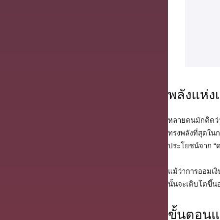
พลังแห่งเ
หลายคนมักคิดว่า
ทรงพลังที่สุดในก
ประโยชน์จาก “ดอ
แม้ว่าการออมเงิ
นั้นจะเติบโตขึ้
ขั้นตอน