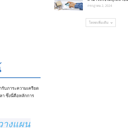
กรกฎาคม 2, 2024
โหลดเพิ่มเติม
้
แบกรับภาระความเครียด
ลา ซึ่งนี่คือหลักการ
รวางแผน