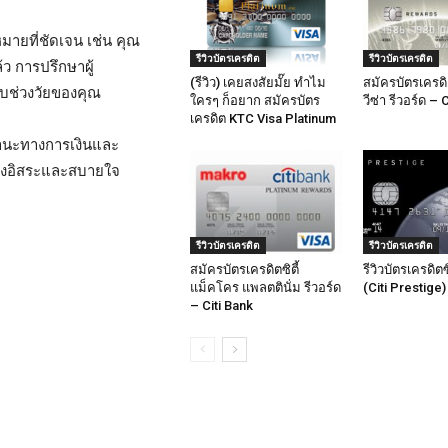
มายที่ชัดเจน เช่น คุณ
รีวิวบัตรเครดิต
รีวิวบัตรเครดิต
้ว การปรึกษาผู้
(รีวิว) เคยสงสัยมั๊ย ทำไม
สมัครบัตรเครดิต
บช่วงวัยของคุณ
ใครๆ ก็อยาก สมัครบัตร
วีซ่า รีวอร์ด – 
เครดิต KTC Visa Platinum
ถานะทางการเงินและ
อย่างอิสระและสบายใจ
รีวิวบัตรเครดิต
รีวิวบัตรเครดิต
สมัครบัตรเครดิตซิตี้
รีวิวบัตรเครดิตซ
แม็คโคร แพลตตินั่ม รีวอร์ด
(Citi Prestige)
– Citi Bank