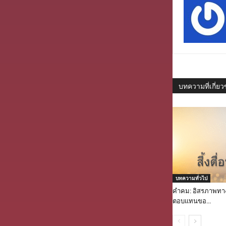
บทความที่เกี่ยว
บทความทั่วไป
คำคม: อิสรภาพทาง
ตอบแทนขอ…