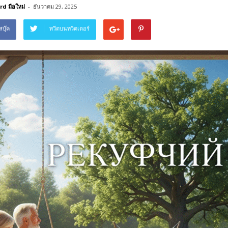
rd มือใหม่
-
ธันวาคม 29, 2025
บุ๊ค
ทวีตบนทวิตเตอร์