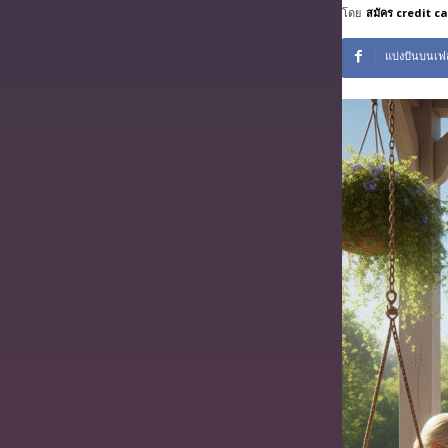
โดย
สมัคร credit ca
แบ่งปันบนเฟส