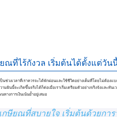
ณที่ไร้กังวล เริ่มต้นได้ตั้งแต่วันนี
เป็นช่วงเวลาที่เราควรจะได้พักผ่อนและใช้ชีวิตอย่างเต็มที่โดยไม่ต้อง
มฝันนี้จะเกิดขึ้นจริงได้ก็ต่อเมื่อเราเริ่มเตรียมตัวอย่างจริงจังและทันเว
ผนทางการเงินเน้นย้ำอยู่เสมอ
เกษียณที่สบายใจ เริ่มต้นด้วยกา