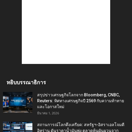
หยิบบรรณาธิการ
สรุปข่าวเศรษฐกิจโลกจาก Bloomberg, CNBC,
Reuters: ทิศทางเศรษฐกิจปี 2569 กับความท้าทาย
และโอกาสใหม่
มีนาคม 1, 2026
สถานการณ์โลกตึงเครียด: สหรัฐฯ-อิสราเอลโจมตี
อิหร่าน ดันราคาน้ำมันพุ่ง ตลาดหุ้นผันผวนจาก