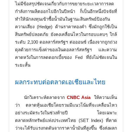
ไม่มีข้อสรุปชัดเจนเกี่ยวกับการขยายระยะเวลาการลด
กำลังการผลิตออกไปอีกในปีหน้า ก็เป็นอีกหนึ่งปัจจัยที่
ทำให้นักลงทุนเข้าซื้อน้ำมันในฐานะสินทรัพย์ป้องกัน
ความเสี่ยง (Hedge) ด้านราคาทองคำ ซึ่งมักถูกใช้เป็น
สินทรัพย์ปลอดภัย ยังคงเคลื่อนไหวในกรอบแคบๆ ใกล้
ระดับ 2,100 ดอลลาร์สหรัฐฯ ต่อออนซ์ เนื่องจากถูกถ่วง
ดุลด้วยการแข็งค่าของเงินดอลลาร์สหรัฐฯ และความ
คาดหวังในการลดดอกเบี้ยของ Fed ที่ยังไม่ชัดเจนใน
ระยะสั้น
ผลกระทบต่อตลาดเอเชียและไทย
นักวิเคราะห์ตลาดจาก
CNBC Asia
ให้ความเห็น
ว่า ตลาดหุ้นเอเชียโดยรวมมีแนวโน้มที่จะเคลื่อนไหว
อย่างระมัดระวังในช่วงท้ายปี โดยเฉพาะ
ตลาดหลักทรัพย์แห่งประเทศไทย (SET Index) ที่คาด
ว่าจะได้รับแรงกดดันจากราคาน้ำมันที่สูงขึ้น ซึ่งส่งผลก