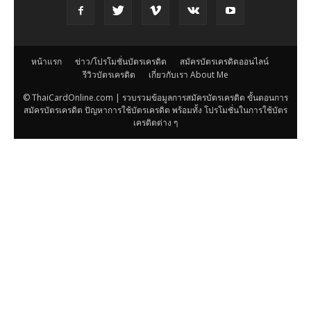
หน้าแรก
ข่าว/โปรโมชั่นบัตรเครดิต
สมัครบัตรเครดิตออนไลน์
รีวิวบัตรเครดิต
เกี่ยวกับเรา About Me
© ThaiCardOnline.com | รวบรวมข้อมูลการสมัครบัตรเครดิต ขั้นตอนการ
สมัครบัตรเครดิต ปัญหาการใช้บัตรเครดิต พร้อมทั้ง โปรโมชั่นในการใช้บัตร
เครดิตต่าง ๆ