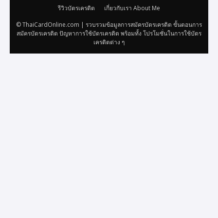
รีวิวบัตรเครดิต
เกี่ยวกับเรา About Me
© ThaiCardOnline.com | รวบรวมข้อมูลการสมัครบัตรเครดิต ขั้นตอนการ
สมัครบัตรเครดิต ปัญหาการใช้บัตรเครดิต พร้อมทั้ง โปรโมชั่นในการใช้บัตร
เครดิตต่าง ๆ