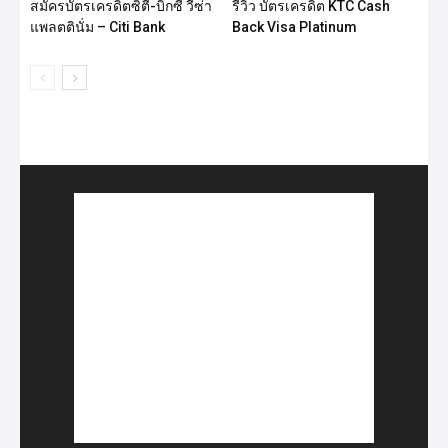
สมัครบัตรเครดิตซิตี้-บิ๊กซี วีซ่า
รีวิว บัตรเครดิต KTC Cash
แพลตตินั่ม – Citi Bank
Back Visa Platinum