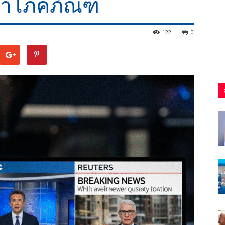
้าโภคภัณฑ์
122
0