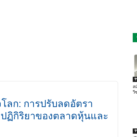
ร
สม
วี
จโลก: การปรับลดอัตรา
ะปฏิกิริยาของตลาดหุ้นและ
ร