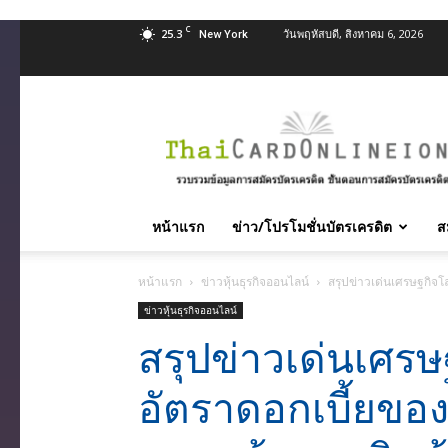
C
25.3
วันพฤหัสบดี, สิงหาคม 6, 2026
New York
สมัคร
บัตร
เครดิต
บัตร
กด
เงินสด
หน้าแรก
ข่าว/โปรโมชั่นบัตรเครดิต
ส
และ
สิน
หน้าแรก
ข่าวหุ้นธุรกิจออนไลน์
สรุปข่าวเด่นเศรษฐกิจ
เชื่อ
บุคคล
ข่าวหุ้นธุรกิจออนไลน์
ทุก
สรุปข่าวเด่นเศร
ธนาคาร
อนุมัติ
อัตราดอกเบี้ยของ
เร็ว
บริการ
ฟรี