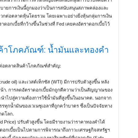
บายการเงินนี้ถูกมองว่าเป็นการสนับสนุนสภาพคล่องและ
บวกต่อตลาดหุ้นโดยรวม โดยเฉพาะอย่างยิ่งหุ้นกลุ่มการเงิน
อกเบี้ยที่กว้างขึ้นในช่วงที่ Fed เคยคงอัตราดอกเบี้ยไว้
้าโภคภัณฑ์: น้ำมันและทองคำ
ต่อตลาดสินค้าโภคภัณฑ์สำคัญ:
ude oil) และเวสต์เท็กซัส (WTI) มีการปรับตัวสูงขึ้น หลัง
น้า. การลดอัตราดอกเบี้ยมักถูกตีความว่าเป็นสัญญาณของ
งจะนำไปสู่ความต้องการใช้น้ำมันที่สูงขึ้นในอนาคต. นอกจาก
บรรทุกน้ำมันของเวเนซุเอลาที่ถูกคว่ำบาตร ซึ่งเป็นปัจจัยทาง
ลาดโลก.
Price) ปรับตัวสูงขึ้น โดยมีรายงานว่าราคาทองคำได้
ัตราดอกเบี้ยเป็นไปตามการพิจารณาถึงภาวะเศรษฐกิจสหรัฐฯ
ช่นนี้ นักลงทุนมักจะมองหาสินทรัพย์ที่ปลอดภัย (Safe-