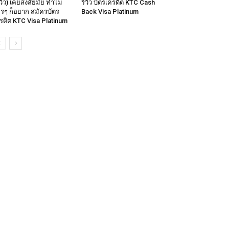
ีวิว) เคยสงสัยมั๊ย ทำไม
รีวิว บัตรเครดิต KTC Cash
รๆ ก็อยาก สมัครบัตร
Back Visa Platinum
รดิต KTC Visa Platinum