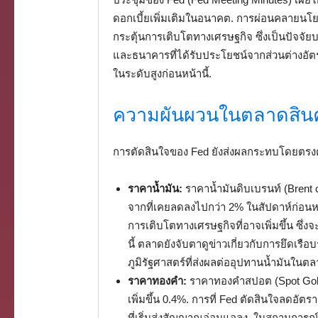
ดอกเบี้ยเพิ่มเติมในอนาคต. การผ่อนคลายนโย
กระตุ้นการเติบโตทางเศรษฐกิจ ซึ่งเป็นปัจจัย
และธนาคารที่ได้รับประโยชน์จากส่วนต่างอัตราด
ในระดับสูงก่อนหน้านี้.
ความผันผวนในตลาดสินค
การตัดสินใจของ Fed ยังส่งผลกระทบโดยตรง
ราคาน้ำมัน:
ราคาน้ำมันดิบเบรนท์ (Brent cr
จากที่เคยลดลงไปกว่า 2% ในสัปดาห์ก่อนห
การเติบโตทางเศรษฐกิจที่อาจเพิ่มขึ้น ซึ่
นี้ ตลาดยังจับตาดูข่าวเกี่ยวกับการยึดเรือ
ภูมิรัฐศาสตร์ที่ส่งผลต่ออุปทานน้ำมันในต
ราคาทองคำ:
ราคาทองคำสปอต (Spot Gold 
เพิ่มขึ้น 0.4%. การที่ Fed ตัดสินใจลดอ
ที่เริ่มส่งสัญญาณอ่อนแอลง. ในสถานการณ์เ