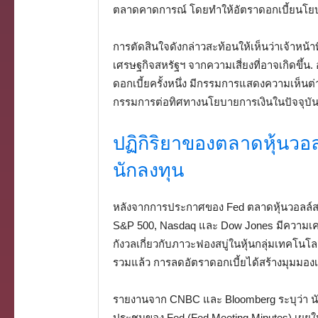
ตลาดคาดการณ์ โดยทำให้อัตราดอกเบี้ยนโยบา
การตัดสินใจดังกล่าวสะท้อนให้เห็นว่าเจ้าหน
เศรษฐกิจสหรัฐฯ จากความเสี่ยงที่อาจเกิดขึ้น
ดอกเบี้ยครั้งหนึ่ง มีกรรมการแสดงความเห็นต่า
กรรมการต่อทิศทางนโยบายการเงินในปัจจุบัน
ปฏิกิริยาของตลาดหุ้นว
นักลงทุน
หลังจากการประกาศของ Fed ตลาดหุ้นวอลล์สตร
S&P 500, Nasdaq และ Dow Jones มีความเคล
กังวลเกี่ยวกับภาวะฟองสบู่ในหุ้นกลุ่มเทคโน
รวมแล้ว การลดอัตราดอกเบี้ยได้สร้างมุมมองเ
รายงานจาก CNBC และ Bloomberg ระบุว่า นักล
ประชุมของ Fed (Fed Meeting Minutes) เผยใ