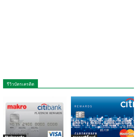
รีวิวบัตรเครดิต
รีวิวบัตรเครดิต
ธนาคารซิตี้แบงก์