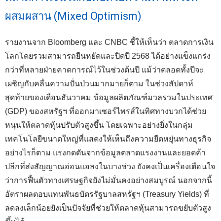
ผสมผสาน (Mixed Optimism)
รายงานจาก Bloomberg และ CNBC ชี้ให้เห็นว่า ตลาดการเงิน
โลกโดยรวมสามารถยืนหยัดและปิดปี 2568 ได้อย่างแข็งแกร่ง
กว่าที่หลายฝ่ายคาดการณ์ไว้ในช่วงต้นปี แม้ว่าตลอดทั้งปีจะ
เผชิญกับคลื่นความปั่นป่วนมากมายก็ตาม ในช่วงสัปดาห์
สุดท้ายของเดือนธันวาคม ข้อมูลผลิตภัณฑ์มวลรวมในประเทศ
(GDP) ของสหรัฐฯ ที่ออกมาเซอร์ไพรส์ในทิศทางบวกได้ช่วย
หนุนให้ตลาดหุ้นปรับตัวสูงขึ้น โดยเฉพาะอย่างยิ่งในกลุ่ม
เทคโนโลยีขนาดใหญ่ที่แสดงให้เห็นถึงความยืดหยุ่นทางธุรกิจ
อย่างไรก็ตาม แรงกดดันจากข้อมูลตลาดแรงงานและยอดค้า
ปลีกที่ส่งสัญญาณอ่อนแอลงในบางช่วง ยังคงเป็นเครื่องเตือนใจ
ว่าการฟื้นตัวทางเศรษฐกิจยังไม่มั่นคงอย่างสมบูรณ์ นอกจากนี้
อัตราผลตอบแทนพันธบัตรรัฐบาลสหรัฐฯ (Treasury Yields) ที่
ลดลงเล็กน้อยยังเป็นปัจจัยที่ช่วยให้ตลาดหุ้นสามารถขยับตัวสูง