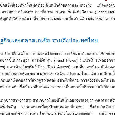
ัดแย้งนี้เองที่ทำให้เฟดต้องเดินหน้าด้วยความระมัดระวัง แม้จะส่ง
กเศรษฐศาสตร์มองว่า การที่ตลาดแรงงานเริ่มตึงตัวน้อยลง (Labor Ma
ำคัญที่ทำให้เฟดมั่นใจที่จะพิจารณาลดดอกเบี้ยได้ แม้ว่าเงินเฟ้อภาคบริกา
ษฐกิจและตลาดเอเชีย รวมถึงประเทศไทย
รับเปลี่ยนนโยบายของเฟดได้ส่งแรงกระเพื่อมมายังตลาดเอเชียอย่างร
ักข่าวชั้นนำระบุว่า การที่เงินทุน (Fund Flows) มีแนวโน้มไหลออกจา
n) และเข้าสู่สินทรัพย์เสี่ยง (Risk Assets) มากขึ้น จะเป็นผลดีต่อตล
) รวมถึงตลาดหุ้นและตลาดตราสารหนี้ของประเทศไทย. เงินบาทมีแนวโน
กดดันค่าเงินดอลลาร์สหรัฐฯ ที่ลดลง อย่างไรก็ตาม การส่งออกของไทยยั
ี่ชะลอตัว ซึ่งเป็นผลสืบเนื่องมาจากการขึ้นดอกเบี้ยที่ยาวนานในปีก่อน
ดตข่าวสารจากสามสำนักข่าวใหญ่ชี้ให้เห็นอย่างชัดเจนว่า ตลาดการเง
่านครั้งสำคัญ จากยุคดอกเบี้ยสูงไปสู่ยุคดอกเบี้ยขาลง ซึ่งเป็นปัจจัยบ
ักลงทุนและทิศทางการเติบโตของเศรษฐกิจโลกในระยะต่อไป แม้ว่าความ