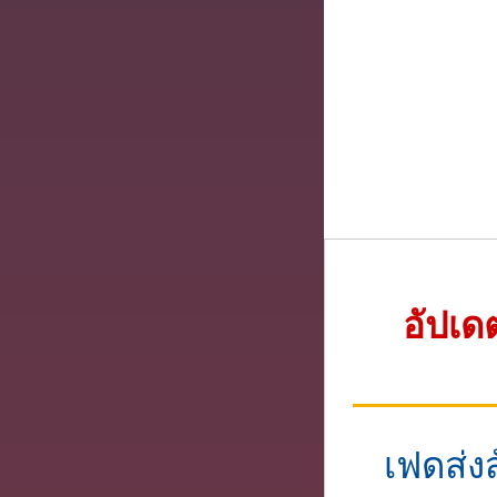
อัปเด
เฟดส่ง