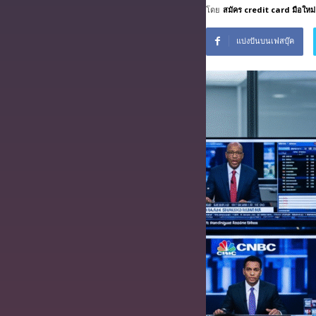
โดย
สมัคร credit card มือใหม่
บริการ
ฟรี
แบ่งปันบนเฟสบุ๊ค