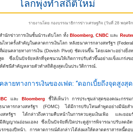
โลกพุ่งทำสถิติใหม่
รายงานโดย กองบรรณาธิการข่าวเศรษฐกิจ (วันที่ 28 พฤศจิ
สำนักข่าวการเงินชั้นนำระดับโลก ทั้ง
Bloomberg
,
CNBC
และ
Reute
่อนไหวครั้งสำคัญในตลาดการเงินโลก หลังธนาคารกลางสหรัฐฯ (Federa
ี่ผ่อนคลายทางการเงิน (Dovish Pivot) ชัดเจนขึ้น โดยเฉพาะอย่างยิ่งห
าสุด ซึ่งเป็นปัจจัยหลักที่จุดชนวนให้เกิดการปรับตัวขึ้นอย่างแข็งแกร่ง
ห้ดัชนีสำคัญหลายตัวทำสถิติสูงสุดเป็นประวัติการณ์.
ายทางการเงินของเฟด: “ดอกเบี้ยถึงจุดสูงสุด
NBC
และ
Bloomberg
ชี้ให้เห็นว่า การประชุมล่าสุดของคณะกรร
งธนาคารกลางสหรัฐฯ (FOMC) ได้มีการปรับโทนคำพูดอย่างมีนัย
สหรัฐฯ ได้กล่าวถึงความคืบหน้าในการควบคุมเงินเฟ้อ และยอมร
มีสัญญาณอ่อนแอลง ซึ่งเป็นปัจจัยที่เปิดประตูสู่การพิจารณาปรับลดอัต
ของปีหน้า. การคาดการณ์ดังกล่าวได้ส่งผลให้ตลาดตราสารหนี้ตอบร