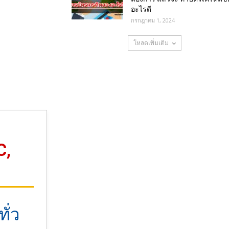
อะไรดี
กรกฎาคม 1, 2024
โหลดเพิ่มเติม
C,
ั่ว