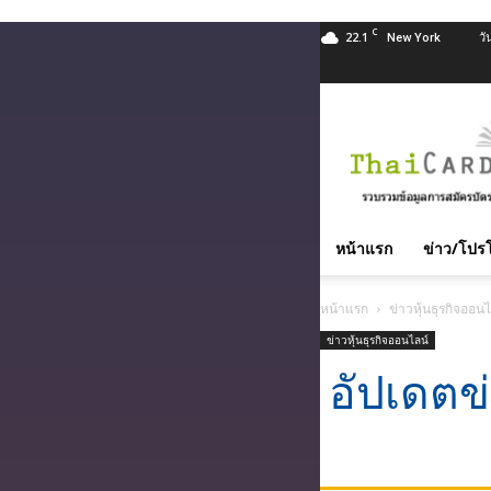
C
22.1
วั
New York
สมัคร
บัตร
เครดิต
บัตร
กด
หน้าแรก
ข่าว/โปรโ
เงินสด
และ
หน้าแรก
ข่าวหุ้นธุรกิจออนไ
สิน
ข่าวหุ้นธุรกิจออนไลน์
เชื่อ
บุคคล
อัปเดตข
ทุก
ธนาคาร
อนุมัติ
เร็ว