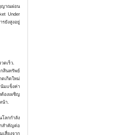
สัญญาณผ่อน
rket Under
รยังสูงอยู่
วดเร็ว.
กสินทรัพย์
าดเกิดใหม่
้มแข็งค่า
งต้องเผชิญ
หน้า.
ินโลกกำลัง
วกสำคัญต่อ
เสี่ยงจาก