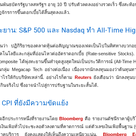
นธบัตรรัฐบาลสหรัฐฯ อายุ 10 ปี ปรับตัวลดลงอย่างรวดเร็ว ซึ่งสะท้อ
ฏจักรการขึ้นดอกเบี้ยได้สิ้นสุดลงแล้ว.
งทะยาน: S&P 500 และ Nasdaq ทำ All-Time Hi
ว่า ปฏิกิริยาของตลาดหุ้นต่อสัญญาณของเฟดเป็นไปในทิศทางบวกอย่
โนโลยีและกลุ่มที่อ่อนไหวต่ออัตราดอกเบี้ย (Rate-sensitive Stocks).
posite ได้พุ่งทะยานขึ้นทำจุดสูงสุดใหม่เป็นประวัติการณ์ (All-Time 
หุ้นกลุ่ม Megacap Tech อย่างต่อเนื่อง เนื่องจากนักลงทุนมองว่าต้นทุนทา
ไรให้กับบริษัทเหล่านี้. อย่างไรก็ตาม
Reuters
ยังเตือนว่า นักลงทุน
กินจริงไป ซึ่งอาจนำไปสู่การปรับฐานในระยะสั้นได้.
อ CPI ที่ยังมีความขัดแย้ง
ใจอีกประการหนึ่งที่รายงานโดย
Bloomberg
คือ รายงานดัชนีราคาผู้บร
ตราเงินเฟ้อทั่วไปจะชะลอตัวลงตามที่คาดการณ์ แต่ตัวเลขเงินเฟ้อพื้นฐาน 
าคบริการ ยังคงแสดงให้เห็นถึงความเหนียวแน่น.
Bloomberg E