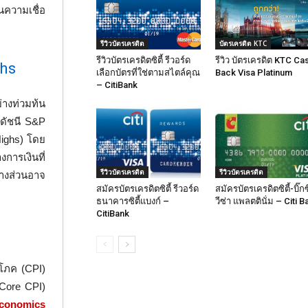
นความเชื่อ
รีวิวบัตรเครดิต
บัตรเครดิต KTC
รีวิวบัตรเครดิตซิตี้ รีวอร์ด
รีวิว บัตรเครดิต KTC Ca
ghs
เลือกบัตรที่ใช่ตามสไตล์คุณ
Back Visa Platinum
– CitiBank
างท่วมท้น
 ดัชนี S&P
Highs) โดย
งการเงินที่
รีวิวบัตรเครดิต
รีวิวบัตรเครดิต
บางส่วนอาจ
สมัครบัตรเครดิตซิตี้ รีวอร์ด
สมัครบัตรเครดิตซิตี้-บิ๊กซ
ธนาคารซิตี้แบงก์ –
วีซ่า แพลตตินั่ม – Citi B
CitiBank
ิโภค (CPI)
(Core CPI)
conomics