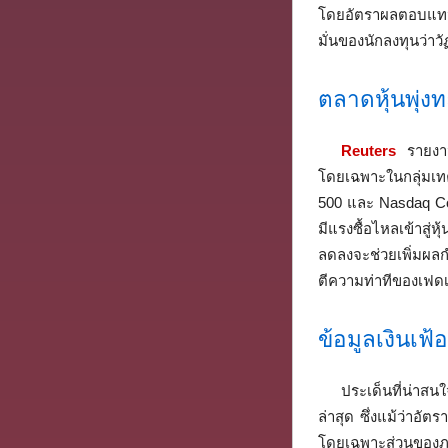
โดยอัตราผลตอบแทนพั
มั่นของนักลงทุนว่าวั
ตลาดหุ้นพุ่
Reuters
รายงาน
โดยเฉพาะในกลุ่มเทค
500 และ Nasdaq Com
มีแรงซื้อไหลเข้าสู่
ลดลงจะช่วยเพิ่มผลกำ
ตีความท่าทีของเฟดเ
ข้อมูลเงินเฟ้
ประเด็นที่น่าสน
ล่าสุด ซึ่งแม้ว่าอั
โดยเฉพาะส่วนของภ