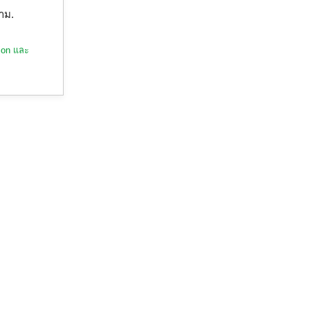
าม.
sion และ