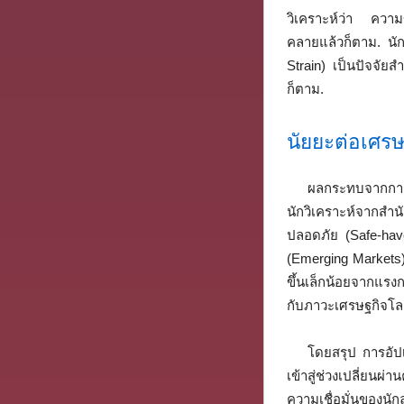
วิเคราะห์ว่า ความข
คลายแล้วก็ตาม. นั
Strain) เป็นปัจจัยส
ก็ตาม.
นัยยะต่อเศร
ผลกระทบจากการป
นักวิเคราะห์จากสำน
ปลอดภัย (Safe-have
(Emerging Markets
ขึ้นเล็กน้อยจากแรง
กับภาวะเศรษฐกิจโลกท
โดยสรุป การอัปเ
เข้าสู่ช่วงเปลี่ยนผ
ความเชื่อมั่นของน