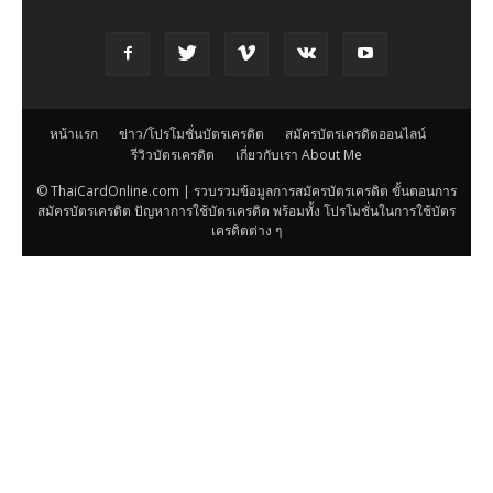
หน้าแรก
ข่าว/โปรโมชั่นบัตรเครดิต
สมัครบัตรเครดิตออนไลน์
รีวิวบัตรเครดิต
เกี่ยวกับเรา About Me
© ThaiCardOnline.com | รวบรวมข้อมูลการสมัครบัตรเครดิต ขั้นตอนการ
สมัครบัตรเครดิต ปัญหาการใช้บัตรเครดิต พร้อมทั้ง โปรโมชั่นในการใช้บัตร
เครดิตต่าง ๆ