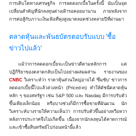
การเติบโตทางเศรษฐกิจ การลดดอกเบี้ยในครั้งนี้ นับเป็นจุด
เปลี่ยนสำคัญที่นักลงทุนต่างเฝ้ารอคอยมานาน ภายหลังจาก
การต่อสู้กับภาวะเงินเฟ้อที่พุ่งสูงมาตลอดช่วงหลายปีที่ผ่านมา
ตลาดหุ้นและพันธบัตรตอบรับแบบ ‘ซื้อ
ข่าวไปแล้ว’
แม้ว่าการลดดอกเบี้ยจะเป็นข่าวดีตามหลักการ แต่
ปฏิกิริยาของตลาดกลับเป็นไปอย่างผสมผสาน รายงานของ
CNBC
วิเคราะห์ว่า ราคาหุ้นส่วนใหญ่อาจได้ ‘ซึมซับ’ ข่าวการ
ลดดอกเบี้ยนี้ไปแล้วล่วงหน้า (Priced-in) ทำให้ดัชนีตลาดหุ้น
หลัก ๆ ของสหรัฐฯ เช่น S&P 500 และ Nasdaq มีการปรับตัว
ขึ้นเพียงเล็กน้อย หรือบางช่วงก็มีการซื้อขายที่ผันผวน นัก
วิเคราะห์บางรายให้ความเห็นว่า การปรับตัวขึ้นอย่างหวือหวา
หลังการประกาศจึงไม่เกิดขึ้น เนื่องจากนักลงทุนได้คาดการณ์
และเข้าซื้อสินทรัพย์ไปก่อนหน้านี้แล้ว