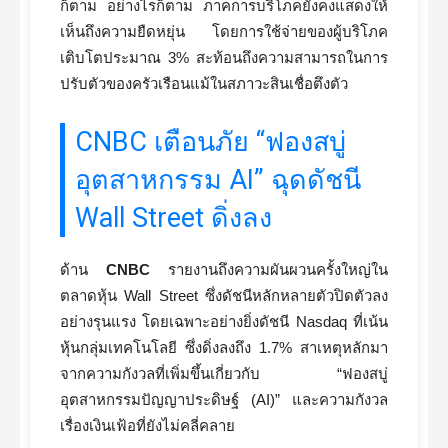
ก็ตาม อย่างไรก็ตาม ภาคการบริโภคยังคงแสดงให้
เห็นถึงความยืดหยุ่น โดยการใช้จ่ายของผู้บริโภค
เติบโตประมาณ 3% สะท้อนถึงความสามารถในการ
ปรับตัวของครัวเรือนแม้ในสภาวะสินเชื่อตึงตัว
CNBC เตือนภัย “ฟองสบู่
อุตสาหกรรม AI” ฉุดดัชนี
Wall Street ดิ่งลง
ด้าน
CNBC
รายงานถึงความผันผวนครั้งใหญ่ใน
ตลาดหุ้น Wall Street ซึ่งดัชนีหลักหลายตัวปิดตัวลง
อย่างรุนแรง โดยเฉพาะอย่างยิ่งดัชนี Nasdaq ที่เน้น
หุ้นกลุ่มเทคโนโลยี ซึ่งดิ่งลงถึง 1.7% สาเหตุหลักมา
จากความกังวลที่เพิ่มขึ้นเกี่ยวกับ “ฟองสบู่
อุตสาหกรรมปัญญาประดิษฐ์ (AI)” และความกังวล
เรื่องเงินเฟ้อที่ยังไม่คลี่คลาย