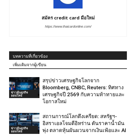
สมัคร credit card มือใหม่
https://www.thaicardonline.com/
บทความที่เกี่ยวข้อง
เพิ่มเติมจากผู้เขียน
สรุปข่าวเศรษฐกิจโลกจาก
Bloomberg, CNBC, Reuters: ทิศทาง
ข่าวหุ้นธุรกิจ
เศรษฐกิจปี 2569 กับความท้าทายและ
ออนไลน์
โอกาสใหม่
สถานการณ์โลกตึงเครียด: สหรัฐฯ-
อิสราเอลโจมตีอิหร่าน ดันราคาน้ำมัน
ข่าวหุ้นธุรกิจ
พุ่ง ตลาดหุ้นผันผวนจากเงินเฟ้อและ AI
ออนไลน์