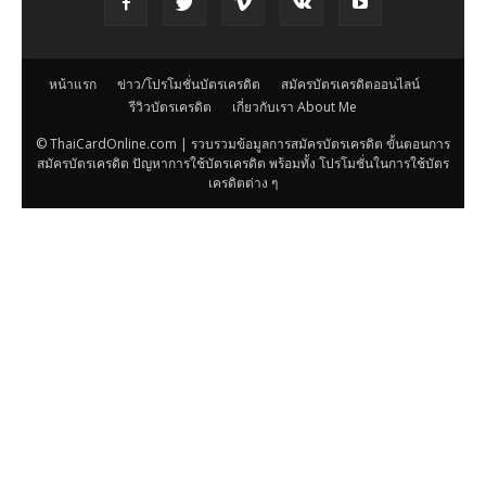
หน้าแรก
ข่าว/โปรโมชั่นบัตรเครดิต
สมัครบัตรเครดิตออนไลน์
รีวิวบัตรเครดิต
เกี่ยวกับเรา About Me
© ThaiCardOnline.com | รวบรวมข้อมูลการสมัครบัตรเครดิต ขั้นตอนการ
สมัครบัตรเครดิต ปัญหาการใช้บัตรเครดิต พร้อมทั้ง โปรโมชั่นในการใช้บัตร
เครดิตต่าง ๆ