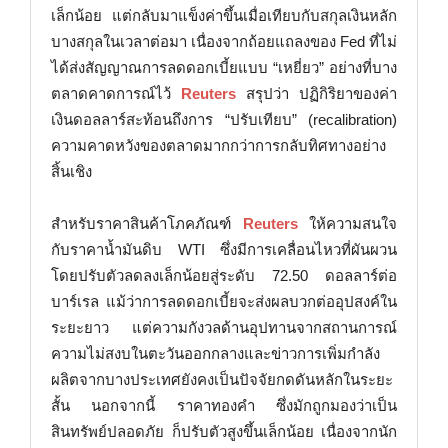
เล็กน้อย แต่กลับมาแข็งค่าขึ้นเมื่อเทียบกับสกุลเงินหลัก
บางสกุลในเวลาต่อมา เนื่องจากถ้อยแถลงของ Fed ที่ไม่
ได้ส่งสัญญาณการลดดอกเบี้ยแบบ “เหยี่ยว” อย่างที่บาง
ตลาดคาดการณ์ไว้
Reuters
สรุปว่า ปฏิกิริยาของค่า
เงินดอลลาร์สะท้อนถึงการ “ปรับเทียบ” (recalibration)
ความคาดหวังของตลาดมากกว่าการกลับทิศทางอย่าง
สิ้นเชิง
สำหรับราคาสินค้าโภคภัณฑ์
Reuters
ให้ความสนใจ
กับราคาน้ำมันดิบ WTI ซึ่งมีการเคลื่อนไหวที่ผันผวน
โดยปรับตัวลดลงเล็กน้อยสู่ระดับ 72.50 ดอลลาร์ต่อ
บาร์เรล แม้ว่าการลดดอกเบี้ยจะส่งผลบวกต่ออุปสงค์ใน
ระยะยาว แต่ความกังวลด้านอุปทานจากสถานการณ์
ความไม่สงบในตะวันออกกลางและข่าวการเพิ่มกำลัง
ผลิตจากบางประเทศยังคงเป็นปัจจัยกดดันหลักในระยะ
สั้น นอกจากนี้ ราคาทองคำ ซึ่งมักถูกมองว่าเป็น
สินทรัพย์ปลอดภัย ก็ปรับตัวสูงขึ้นเล็กน้อย เนื่องจากนัก