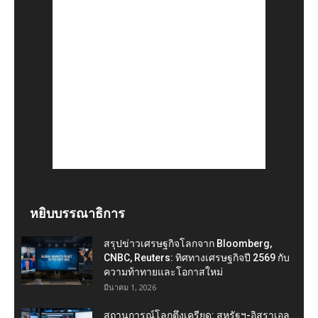
หยิบบรรณาธิการ
สรุปข่าวเศรษฐกิจโลกจาก Bloomberg,
CNBC, Reuters: ทิศทางเศรษฐกิจปี 2569 กับ
ความท้าทายและโอกาสใหม่
มีนาคม 1, 2026
สถานการณ์โลกตึงเครียด: สหรัฐฯ-อิสราเอล