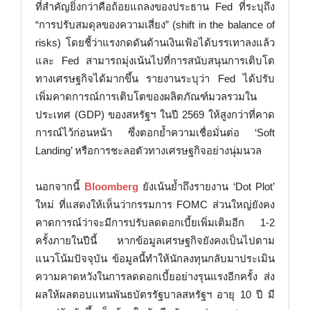
ที่สำคัญยิ่งกว่าคือถ้อยแถลงของประธาน Fed ที่ระบุถึง
“การปรับสมดุลของความเสี่ยง” (shift in the balance of
risks) โดยชี้ว่าแรงกดดันด้านเงินเฟ้อได้บรรเทาลงแล้ว
และ Fed สามารถมุ่งเน้นไปที่การสนับสนุนการเติบโต
ทางเศรษฐกิจได้มากขึ้น รายงานระบุว่า Fed ได้ปรับ
เพิ่มคาดการณ์การเติบโตของผลิตภัณฑ์มวลรวมใน
ประเทศ (GDP) ของสหรัฐฯ ในปี 2569 ให้สูงกว่าที่คาด
การณ์ไว้ก่อนหน้า ซึ่งตอกย้ำความเชื่อมั่นต่อ ‘Soft
Landing’ หรือการชะลอตัวทางเศรษฐกิจอย่างนุ่มนวล
นอกจากนี้
Bloomberg
ยังเน้นย้ำถึงรายงาน ‘Dot Plot’
ใหม่ ที่แสดงให้เห็นว่ากรรมการ FOMC ส่วนใหญ่ยังคง
คาดการณ์ว่าจะมีการปรับลดดอกเบี้ยเพิ่มเติมอีก 1-2
ครั้งภายในปีนี้ หากข้อมูลเศรษฐกิจยังคงเป็นไปตาม
แนวโน้มปัจจุบัน ข้อมูลนี้ทำให้นักลงทุนกลับมาประเมิน
ความคาดหวังในการลดดอกเบี้ยอย่างรุนแรงอีกครั้ง ส่ง
ผลให้ผลตอบแทนพันธบัตรรัฐบาลสหรัฐฯ อายุ 10 ปี มี