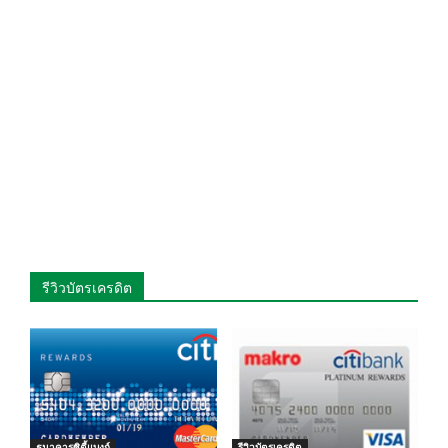
รีวิวบัตรเครดิต
ธนาคารซิตี้แบงก์
รีวิวบัตรเครดิต