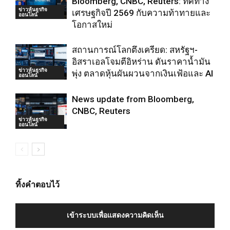
Bloomberg, CNBC, Reuters: ทิศทาง
ข่าวหุ้นธุรกิจ
เศรษฐกิจปี 2569 กับความท้าทายและ
ออนไลน์
โอกาสใหม่
สถานการณ์โลกตึงเครียด: สหรัฐฯ-
อิสราเอลโจมตีอิหร่าน ดันราคาน้ำมัน
ข่าวหุ้นธุรกิจ
พุ่ง ตลาดหุ้นผันผวนจากเงินเฟ้อและ AI
ออนไลน์
News update from Bloomberg,
CNBC, Reuters
ข่าวหุ้นธุรกิจ
ออนไลน์
ทิ้งคำตอบไว้
เข้าระบบเพื่อแสดงความคิดเห็น