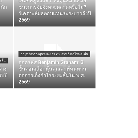
ง
DCA พิสูจน์แล้ว: ลงทุนสม่ำเสมอ
่นัก
ชนะการจับจังหวะตลาดหรือไม่?
วิเคราะห์ผลตอบแทนระยะยาวถึงปี
2569
กลยุทธ์การลงทุนระยะยาว VS. การเก็งกำไรระยะสั้น
สั้น
ถอดรหัส Benjamin Graham: 3
้าง
ขั้นตอนเลือกหุ้นคุณค่าที่ทนทาน
บปี
ต่อการเก็งกำไรระยะสั้นใน พ.ศ.
2569