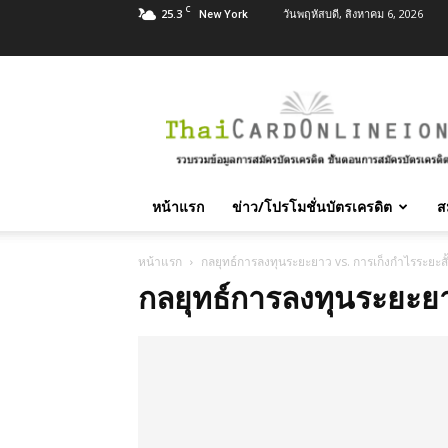
C
25.3
วันพฤหัสบดี, สิงหาคม 6, 2026
New York
สมัคร
บัตร
เครดิต
บัตร
กด
เงินสด
หน้าแรก
ข่าว/โปรโมชั่นบัตรเครดิต
ส
และ
สิน
เชื่อ
หน้าแรก
กลยุทธ์การลงทุนระยะยาว vs. การเก็งกำไรระยะสั
บุคคล
กลยุทธ์การลงทุนระยะยา
ทุก
ธนาคาร
อนุมัติ
เร็ว
บริการ
ฟรี