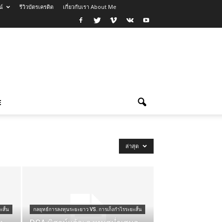
น์
รีวิวบัตรเครดิต
เกี่ยวกับเรา About Me
E
ล่าสุด
สั้น
กลยุทธ์การลงทุนระยะยาว VS. การเก็งกำไรระยะสั้น