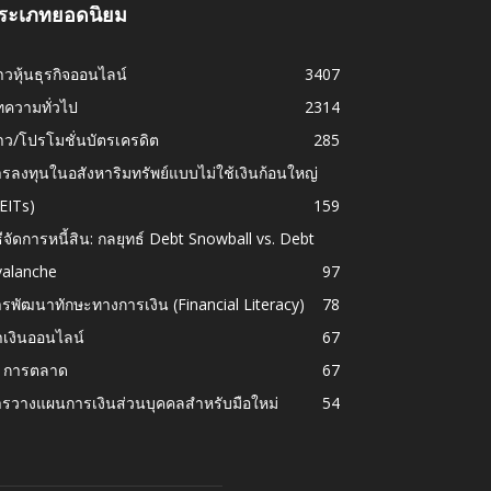
ระเภทยอดนิยม
าวหุ้นธุรกิจออนไลน์
3407
ทความทั่วไป
2314
าว/โปรโมชั่นบัตรเครดิต
285
รลงทุนในอสังหาริมทรัพย์แบบไม่ใช้เงินก้อนใหญ่
EITs)
159
ธีจัดการหนี้สิน: กลยุทธ์ Debt Snowball vs. Debt
valanche
97
รพัฒนาทักษะทางการเงิน (Financial Literacy)
78
เงินออนไลน์
67
I การตลาด
67
ารวางแผนการเงินส่วนบุคคลสำหรับมือใหม่
54