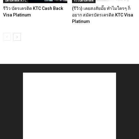
บัตรเครดิต KTC
รีวิวบัตรเครดิต
รีวิว บัตรเครดิต KTC Cash Back
(รีวิว) เคยสงสัยมั๊ย ทำไมใครๆ ก็
Visa Platinum
อยาก สมัครบัตรเครดิต KTC Visa
Platinum