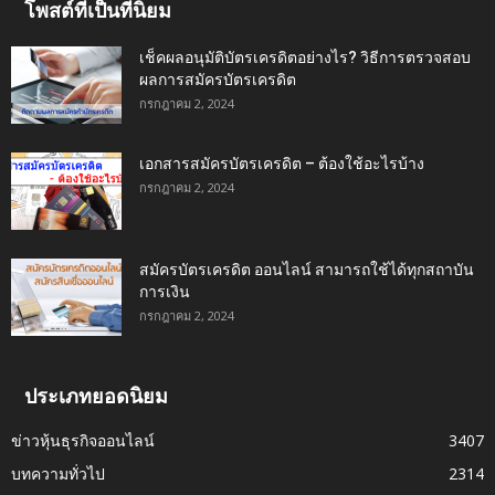
โพสต์ที่เป็นที่นิยม
เช็คผลอนุมัติบัตรเครดิตอย่างไร? วิธีการตรวจสอบ
ผลการสมัครบัตรเครดิต
กรกฎาคม 2, 2024
เอกสารสมัครบัตรเครดิต – ต้องใช้อะไรบ้าง
กรกฎาคม 2, 2024
สมัครบัตรเครดิต ออนไลน์ สามารถใช้ได้ทุกสถาบัน
การเงิน
กรกฎาคม 2, 2024
ประเภทยอดนิยม
ข่าวหุ้นธุรกิจออนไลน์
3407
บทความทั่วไป
2314