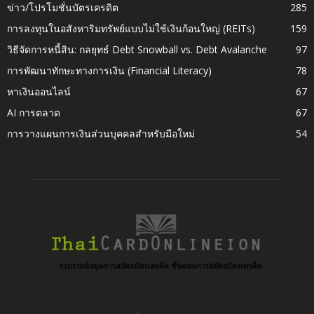
ข่าว/โปรโมชั่นบัตรเครดิต
285
การลงทุนในอสังหาริมทรัพย์แบบไม่ใช้เงินก้อนใหญ่ (REITs)
159
วิธีจัดการหนี้สิน: กลยุทธ์ Debt Snowball vs. Debt Avalanche
97
การพัฒนาทักษะทางการเงิน (Financial Literacy)
78
หาเงินออนไลน์
67
AI การตลาด
67
การวางแผนการเงินส่วนบุคคลสำหรับมือใหม่
54