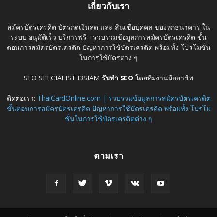
เกี่ยวกับเรา
สมัครบัตรเครดิต บัตรกดเงินสด และ สินเชื่อบุคคล ของทุกธนาคาร ใน
ระบบ อนุมัติเร็ว บริการฟรี - รวบรวมข้อมูลการสมัครบัตรเครดิต ขั้น
ตอนการสมัครบัตรเครดิต ปัญหาการใช้บัตรเครดิต พร้อมทั้ง โปรโมชั่น
ในการใช้บัตรต่าง ๆ
SEO SPECIALIST I3SIAM
รับทำ SEO
โดยทีมงานมืออาชีพ
ติดต่อเรา:
ThaiCardOnline.com | รวบรวมข้อมูลการสมัครบัตรเครดิต
ขั้นตอนการสมัครบัตรเครดิต ปัญหาการใช้บัตรเครดิต พร้อมทั้ง โปรโม
ชั่นในการใช้บัตรเครดิตต่าง ๆ
ตามเรา