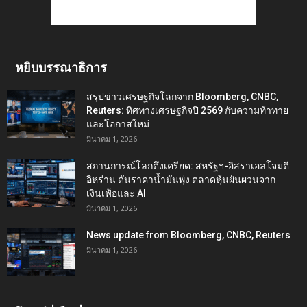
หยิบบรรณาธิการ
สรุปข่าวเศรษฐกิจโลกจาก Bloomberg, CNBC,
Reuters: ทิศทางเศรษฐกิจปี 2569 กับความท้าทาย
และโอกาสใหม่
มีนาคม 1, 2026
สถานการณ์โลกตึงเครียด: สหรัฐฯ-อิสราเอลโจมตี
อิหร่าน ดันราคาน้ำมันพุ่ง ตลาดหุ้นผันผวนจาก
เงินเฟ้อและ AI
มีนาคม 1, 2026
News update from Bloomberg, CNBC, Reuters
มีนาคม 1, 2026