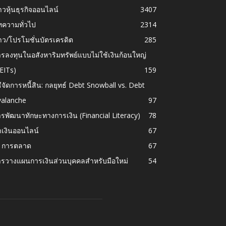
าวหุ้นธุรกิจออนไลน์
3407
ทความทั่วไป
2314
าว/โปรโมชั่นบัตรเครดิต
285
รลงทุนในอสังหาริมทรัพย์แบบไม่ใช้เงินก้อนใหญ่
EITs)
159
ธีจัดการหนี้สิน: กลยุทธ์ Debt Snowball vs. Debt
valanche
97
รพัฒนาทักษะทางการเงิน (Financial Literacy)
78
เงินออนไลน์
67
I การตลาด
67
ารวางแผนการเงินส่วนบุคคลสำหรับมือใหม่
54