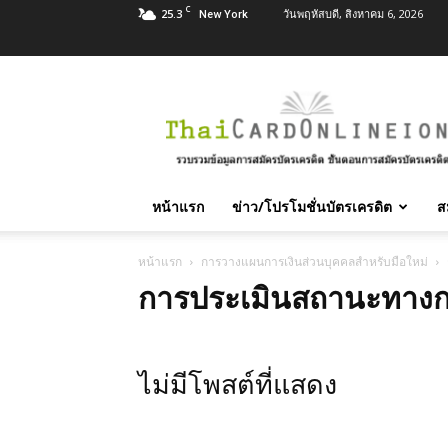
C
25.3
วันพฤหัสบดี, สิงหาคม 6, 2026
New York
สมัคร
บัตร
เครดิต
บัตร
กด
เงินสด
หน้าแรก
ข่าว/โปรโมชั่นบัตรเครดิต
ส
และ
สิน
เชื่อ
หน้าแรก
การวางแผนการเงินส่วนบุคคลสำหรับมือใหม่
บุคคล
การประเมินสถานะทางกา
ทุก
ธนาคาร
อนุมัติ
เร็ว
ไม่มีโพสต์ที่แสดง
บริการ
ฟรี