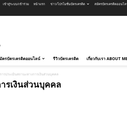
เข้าสู่ระบบ/เข้าร่วม
หน้าแรก
ข่าว/โปรโมชั่นบัตรเครดิต
สมัครบัตรเครดิตออนไล
มัครบัตรเครดิตออนไลน์
รีวิวบัตรเครดิต
เกี่ยวกับเรา ABOUT M
การประเมินสถานะทางการเงินส่วนบุคคล
รเงินส่วนบุคคล