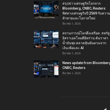
สรุปข่าวเศรษฐกิจโลกจาก
Bloomberg, CNBC, Reuters:
ทิศทางเศรษฐกิจปี 2569 กับควา
ท้าทายและโอกาสใหม่
มีนาคม 1, 2026
สถานการณ์โลกตึงเครียด: สหรัฐ
อิสราเอลโจมตีอิหร่าน ดันราคา
น้ำมันพุ่ง ตลาดหุ้นผันผวนจาก
เงินเฟ้อและ AI
มีนาคม 1, 2026
News update from Bloomberg
CNBC, Reuters
มีนาคม 1, 2026