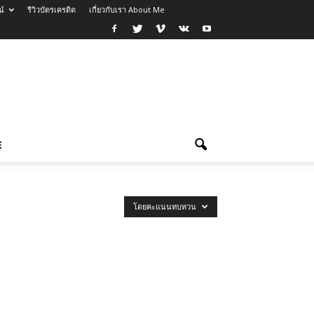
น์
รีวิวบัตรเครดิต
เกี่ยวกับเรา About Me
E
โดยคะแนนทบทวน