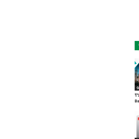
บ
รี
Ba