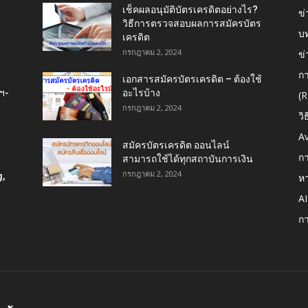
เช็คผลอนุมัติบัตรเครดิตอย่างไร?
ข่
วิธีการตรวจสอบผลการสมัครบัตร
บ
ม
เครดิต
กรกฎาคม 2, 2024
ข่
กา
เอกสารสมัครบัตรเครดิต – ต้องใช้
ฯ-
อะไรบ้าง
(R
กรกฎาคม 2, 2024
วิ
A
สมัครบัตรเครดิต ออนไลน์
กา
สามารถใช้ได้ทุกสถาบันการเงิน
กรกฎาคม 2, 2024
,
หา
A
ก