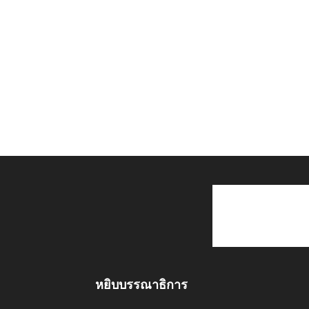
หยิบบรรณาธิการ