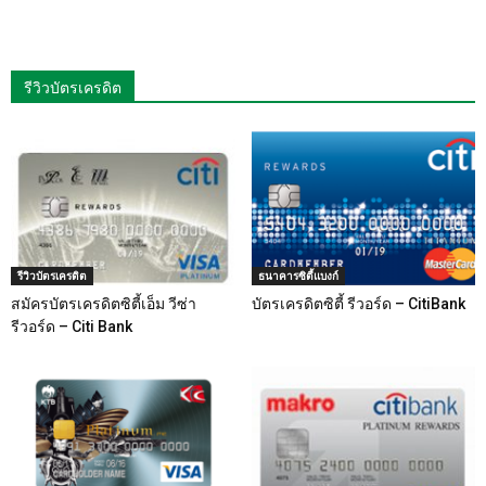
รีวิวบัตรเครดิต
รีวิวบัตรเครดิต
ธนาคารซิตี้แบงก์
สมัครบัตรเครดิตซิตี้เอ็ม วีซ่า
บัตรเครดิตซิตี้ รีวอร์ด – CitiBank
รีวอร์ด – Citi Bank