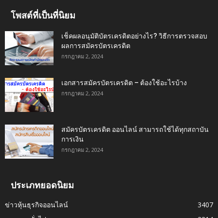
โพสต์ที่เป็นที่นิยม
เช็คผลอนุมัติบัตรเครดิตอย่างไร? วิธีการตรวจสอบ
ผลการสมัครบัตรเครดิต
กรกฎาคม 2, 2024
เอกสารสมัครบัตรเครดิต – ต้องใช้อะไรบ้าง
กรกฎาคม 2, 2024
สมัครบัตรเครดิต ออนไลน์ สามารถใช้ได้ทุกสถาบัน
การเงิน
กรกฎาคม 2, 2024
ประเภทยอดนิยม
ข่าวหุ้นธุรกิจออนไลน์
3407