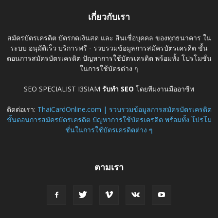
เกี่ยวกับเรา
สมัครบัตรเครดิต บัตรกดเงินสด และ สินเชื่อบุคคล ของทุกธนาคาร ใน
ระบบ อนุมัติเร็ว บริการฟรี - รวบรวมข้อมูลการสมัครบัตรเครดิต ขั้น
ตอนการสมัครบัตรเครดิต ปัญหาการใช้บัตรเครดิต พร้อมทั้ง โปรโมชั่น
ในการใช้บัตรต่าง ๆ
SEO SPECIALIST I3SIAM
รับทำ SEO
โดยทีมงานมืออาชีพ
ติดต่อเรา:
ThaiCardOnline.com | รวบรวมข้อมูลการสมัครบัตรเครดิต
ขั้นตอนการสมัครบัตรเครดิต ปัญหาการใช้บัตรเครดิต พร้อมทั้ง โปรโม
ชั่นในการใช้บัตรเครดิตต่าง ๆ
ตามเรา