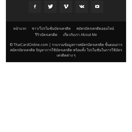
หน้าแรก
ข่าว/โปรโมชั่นบัตรเครดิต
สมัครบัตรเครดิตออนไลน์
รีวิวบัตรเครดิต
เกี่ยวกับเรา About Me
© ThaiCardOnline.com | รวบรวมข้อมูลการสมัครบัตรเครดิต ขั้นตอนการ
สมัครบัตรเครดิต ปัญหาการใช้บัตรเครดิต พร้อมทั้ง โปรโมชั่นในการใช้บัตร
เครดิตต่าง ๆ