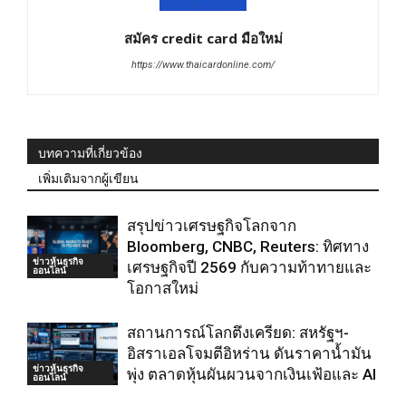
สมัคร credit card มือใหม่
https://www.thaicardonline.com/
บทความที่เกี่ยวข้อง
เพิ่มเติมจากผู้เขียน
สรุปข่าวเศรษฐกิจโลกจาก
Bloomberg, CNBC, Reuters: ทิศทาง
ข่าวหุ้นธุรกิจ
เศรษฐกิจปี 2569 กับความท้าทายและ
ออนไลน์
โอกาสใหม่
สถานการณ์โลกตึงเครียด: สหรัฐฯ-
อิสราเอลโจมตีอิหร่าน ดันราคาน้ำมัน
ข่าวหุ้นธุรกิจ
พุ่ง ตลาดหุ้นผันผวนจากเงินเฟ้อและ AI
ออนไลน์