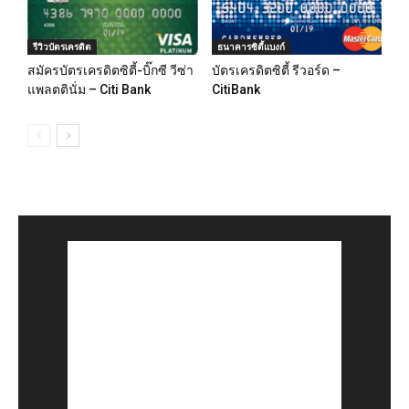
รีวิวบัตรเครดิต
ธนาคารซิตี้แบงก์
สมัครบัตรเครดิตซิตี้-บิ๊กซี วีซ่า
บัตรเครดิตซิตี้ รีวอร์ด –
แพลตตินั่ม – Citi Bank
CitiBank