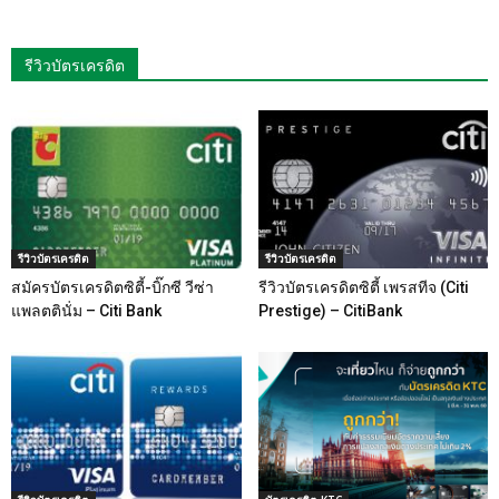
รีวิวบัตรเครดิต
รีวิวบัตรเครดิต
รีวิวบัตรเครดิต
สมัครบัตรเครดิตซิตี้-บิ๊กซี วีซ่า
รีวิวบัตรเครดิตซิตี้ เพรสทีจ (Citi
แพลตตินั่ม – Citi Bank
Prestige) – CitiBank