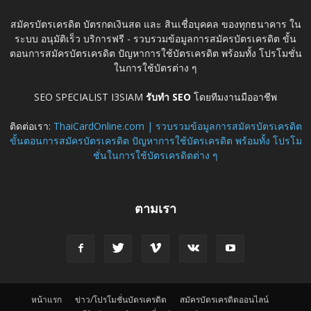
สมัครบัตรเครดิต บัตรกดเงินสด และ สินเชื่อบุคคล ของทุกธนาคาร ใน
ระบบ อนุมัติเร็ว บริการฟรี - รวบรวมข้อมูลการสมัครบัตรเครดิต ขั้น
ตอนการสมัครบัตรเครดิต ปัญหาการใช้บัตรเครดิต พร้อมทั้ง โปรโมชั่น
ในการใช้บัตรต่าง ๆ
SEO SPECIALIST I3SIAM
รับทำ SEO
โดยทีมงานมืออาชีพ
ติดต่อเรา:
ThaiCardOnline.com | รวบรวมข้อมูลการสมัครบัตรเครดิต
ขั้นตอนการสมัครบัตรเครดิต ปัญหาการใช้บัตรเครดิต พร้อมทั้ง โปรโม
ชั่นในการใช้บัตรเครดิตต่าง ๆ
ตามเรา
หน้าแรก
ข่าว/โปรโมชั่นบัตรเครดิต
สมัครบัตรเครดิตออนไลน์