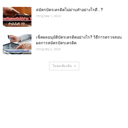
สมัครบัตรเครดิตไม่ผ่านทำอย่างไรดี ..?
กรกฎาคม 1, 2024
เช็คผลอนุมัติบัตรเครดิตอย่างไร? วิธีการตรวจสอบ
ผลการสมัครบัตรเครดิต
กรกฎาคม 2, 2024
โหลดเพิ่มเติม