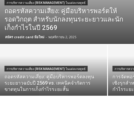
การบริหารความเสี่ยง (RISK MANAGEMENT) ในแต่ละกลยุทธ์
ถอดรหัสความเสี่ยง: คู่มือบริหารพอร์ตให้
รอดวิกฤต สำหรับนักลงทุนระยะยาวและนัก
เก็งกำไรในปี 2569
สมัคร credit card มือใหม่
-
พฤศจิกายน 2, 2025
การบริหารความเสี่ยง (RISK MANAGEMENT) ในแต่ละกลยุทธ์
การบริหารควา
ถอดรหัสความเสี่ยง: คู่มือบริหารพอร์ตลงทุน
การจัดพอร
ระยะยาวฉบับปี 2569 vs. เทคนิคจำกัดการ
เชิงรุกส
ขาดทุนในการเก็งกำไรระยะสั้น
กำไรระยะส