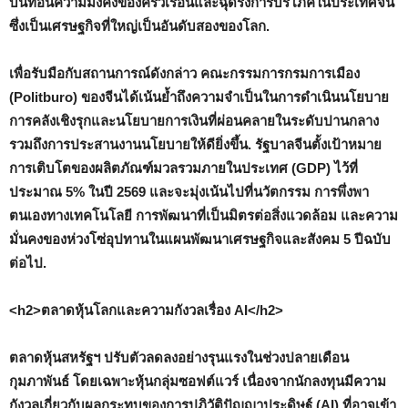
บั่นทอนความมั่งคั่งของครัวเรือนและฉุดรั้งการบริโภคในประเทศจีน
ซึ่งเป็นเศรษฐกิจที่ใหญ่เป็นอันดับสองของโลก.
เพื่อรับมือกับสถานการณ์ดังกล่าว คณะกรรมการกรมการเมือง
(Politburo) ของจีนได้เน้นย้ำถึงความจำเป็นในการดำเนินนโยบาย
การคลังเชิงรุกและนโยบายการเงินที่ผ่อนคลายในระดับปานกลาง
รวมถึงการประสานงานนโยบายให้ดียิ่งขึ้น. รัฐบาลจีนตั้งเป้าหมาย
การเติบโตของผลิตภัณฑ์มวลรวมภายในประเทศ (GDP) ไว้ที่
ประมาณ 5% ในปี 2569 และจะมุ่งเน้นไปที่นวัตกรรม การพึ่งพา
ตนเองทางเทคโนโลยี การพัฒนาที่เป็นมิตรต่อสิ่งแวดล้อม และความ
มั่นคงของห่วงโซ่อุปทานในแผนพัฒนาเศรษฐกิจและสังคม 5 ปีฉบับ
ต่อไป.
<h2>ตลาดหุ้นโลกและความกังวลเรื่อง AI</h2>
ตลาดหุ้นสหรัฐฯ ปรับตัวลดลงอย่างรุนแรงในช่วงปลายเดือน
กุมภาพันธ์ โดยเฉพาะหุ้นกลุ่มซอฟต์แวร์ เนื่องจากนักลงทุนมีความ
กังวลเกี่ยวกับผลกระทบของการปฏิวัติปัญญาประดิษฐ์ (AI) ที่อาจเข้า