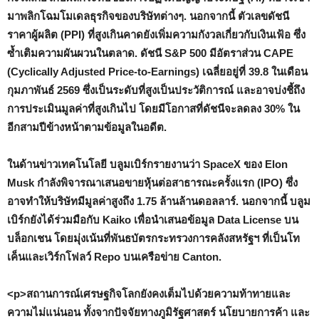
มาพลิกโฉมโมเดลธุรกิจของบริษัทต่างๆ. นอกจากนี้ ตัวเลขดัชนี
ราคาผู้ผลิต (PPI) ที่สูงเกินคาดยังเพิ่มความกังวลเกี่ยวกับเงินเฟ้อ ซึ่ง
ซ้ำเติมความผันผวนในตลาด. ดัชนี S&P 500 มีอัตราส่วน CAPE
(Cyclically Adjusted Price-to-Earnings) เฉลี่ยอยู่ที่ 39.8 ในเดือน
กุมภาพันธ์ 2569 ซึ่งเป็นระดับที่สูงเป็นประวัติการณ์ และอาจบ่งชี้ถึง
การประเมินมูลค่าที่สูงเกินไป โดยมีโอกาสที่ดัชนีจะลดลง 30% ใน
อีกสามปีข้างหน้าตามข้อมูลในอดีต.
ในด้านข่าวเทคโนโลยี บลูมเบิร์กรายงานว่า SpaceX ของ Elon
Musk กำลังพิจารณาเสนอขายหุ้นต่อสาธารณะครั้งแรก (IPO) ซึ่ง
อาจทำให้บริษัทมีมูลค่าสูงถึง 1.75 ล้านล้านดอลลาร์. นอกจากนี้ บลูม
เบิร์กยังได้ร่วมมือกับ Kaiko เพื่อนำเสนอข้อมูล Data License บน
บล็อกเชน โดยมุ่งเน้นที่พันธบัตรกระทรวงการคลังสหรัฐฯ ที่เป็นโท
เค็นและเวิร์กโฟลว์ Repo บนเครือข่าย Canton.
<p>สถานการณ์เศรษฐกิจโลกยังคงเต็มไปด้วยความท้าทายและ
ความไม่แน่นอน ทั้งจากปัจจัยทางภูมิรัฐศาสตร์ นโยบายการค้า และ