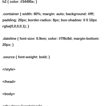
h2 { color: #34495e; }
.container { width: 80%; margin: auto; background: #fff;
padding: 20px; border-radius: 8px; box-shadow: 0 0 10px
rgba(0,0,0,0.1); }
.dateline { font-size: 0.9em; color: #7f8c8d; margin-bottom:
20px; }
.source { font-weight: bold; }
</style>
</head>
<body>