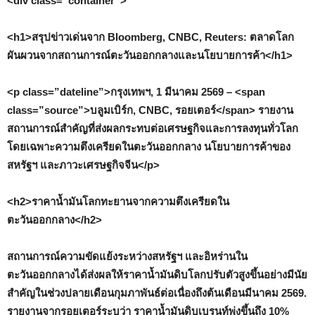
<div class=”container”>
<h1>สรุปข่าวเด่นจาก Bloomberg, CNBC, Reuters: ตลาดโลก
ผันผวนจากสถานการณ์ตะวันออกกลางและนโยบายการค้า</h1>
<p class=”dateline”>กรุงเทพฯ, 1 มีนาคม 2569 – <span
class=”source”>บลูมเบิร์ก, CNBC, รอยเตอร์</span> รายงาน
สถานการณ์สำคัญที่ส่งผลกระทบต่อเศรษฐกิจและการลงทุนทั่วโลก
โดยเฉพาะความตึงเครียดในตะวันออกกลาง นโยบายการค้าของ
สหรัฐฯ และภาวะเศรษฐกิจจีน</p>
<h2>ราคาน้ำมันโลกทะยานจากความตึงเครียดใน
ตะวันออกกลาง</h2>
สถานการณ์ความขัดแย้งระหว่างสหรัฐฯ และอิหร่านใน
ตะวันออกกลางได้ส่งผลให้ราคาน้ำมันดิบโลกปรับตัวสูงขึ้นอย่างมีนัย
สำคัญในช่วงปลายเดือนกุมภาพันธ์ต่อเนื่องถึงต้นเดือนมีนาคม 2569.
รายงานจากรอยเตอร์ระบุว่า ราคาน้ำมันดิบเบรนท์พุ่งขึ้นถึง 10%