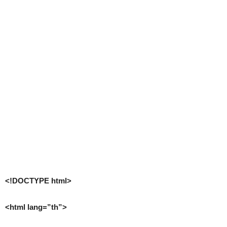
<!DOCTYPE html>
<html lang=”th”>