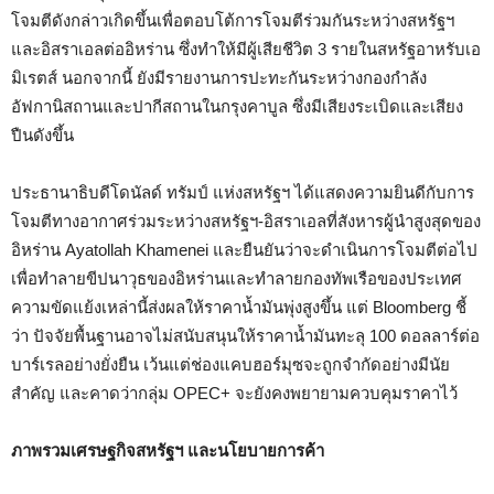
โจมตีดังกล่าวเกิดขึ้นเพื่อตอบโต้การโจมตีร่วมกันระหว่างสหรัฐฯ
และอิสราเอลต่ออิหร่าน ซึ่งทำให้มีผู้เสียชีวิต 3 รายในสหรัฐอาหรับเอ
มิเรตส์ นอกจากนี้ ยังมีรายงานการปะทะกันระหว่างกองกำลัง
อัฟกานิสถานและปากีสถานในกรุงคาบูล ซึ่งมีเสียงระเบิดและเสียง
ปืนดังขึ้น
ประธานาธิบดีโดนัลด์ ทรัมป์ แห่งสหรัฐฯ ได้แสดงความยินดีกับการ
โจมตีทางอากาศร่วมระหว่างสหรัฐฯ-อิสราเอลที่สังหารผู้นำสูงสุดของ
อิหร่าน Ayatollah Khamenei และยืนยันว่าจะดำเนินการโจมตีต่อไป
เพื่อทำลายขีปนาวุธของอิหร่านและทำลายกองทัพเรือของประเทศ
ความขัดแย้งเหล่านี้ส่งผลให้ราคาน้ำมันพุ่งสูงขึ้น แต่ Bloomberg ชี้
ว่า ปัจจัยพื้นฐานอาจไม่สนับสนุนให้ราคาน้ำมันทะลุ 100 ดอลลาร์ต่อ
บาร์เรลอย่างยั่งยืน เว้นแต่ช่องแคบฮอร์มุซจะถูกจำกัดอย่างมีนัย
สำคัญ และคาดว่ากลุ่ม OPEC+ จะยังคงพยายามควบคุมราคาไว้
ภาพรวมเศรษฐกิจสหรัฐฯ และนโยบายการค้า