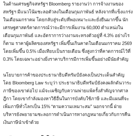
ในด้านเศรษฐกิจสหรัฐฯ Bloomberg รายงานว่า การจ้างงานของ
สหรัฐฯ มีแนวโน้มชะลอตัวลงในเดือนกุมภาพันธ์ หลังจากที่แข็งแกร่ง
ในเดือนมกราคม โดยกลับสู่ระดับที่พอเหมาะและยั่งยืนมากขึ้น นัก
เศรษฐศาสตร์คาดการณ์ว่าจะมีการเพิ่มงาน 60,000 ตำแหน่งใน
เดือนกุมภาพันธ์ และอัตราการว่างงานจะทรงตัวอยู่ที่ 4.3% อย่างไร
ก็ตาม ราคาผู้ผลิตของสหรัฐฯ เพิ่มขึ้นเกินคาดในเดือนมกราคม 2569
โดยเพิ่มขึ้น 0.5% เมื่อเทียบเป็นรายเดือน ซึ่งสูงกว่าที่คาดการณ์ไว้ที่
0.3% โดยเฉพาะอย่างยิ่งราคาบริการมีการเพิ่มขึ้นอย่างมีนัยสำคัญ
นโยบายการค้าของประธานาธิบดีทรัมป์ยังคงเป็นประเด็นสำคัญ
โดย Bloomberg Law ระบุว่า ประธานาธิบดีทรัมป์ยังคงผลักดันวาระ
ภาษีของเขาต่อไป แม้จะเผชิญกับความพ่ายแพ้ครั้งสำคัญจากศาล
ฎีกา โดยเขากำลังมองหาวิธีอื่นในการบังคับใช้ภาษี และมีแผนที่จะ
เพิ่มภาษีทั่วโลกเป็น 15% “ตามความเหมาะสม” นอกจากนี้ ฝ่าย
บริหารยังพยายามชะลอการดำเนินการทางกฎหมายเกี่ยวกับการคืน
เงินภาษีนำเข้าด้วย