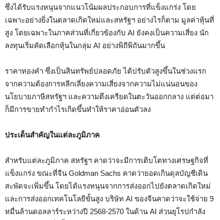
ซึ่งได้รับแรงหนุนจากแนวโน้มผลประกอบการที่แข็งแกร่ง โดย
เฉพาะอย่างยิ่งในตลาดเกิดใหม่และสหรัฐฯ อย่างไรก็ตาม มูลค่าหุ้นที่
สูง โดยเฉพาะในภาคส่วนที่เกี่ยวข้องกับ AI ยังคงเป็นความเสี่ยง นัก
ลงทุนเริ่มคัดเลือกหุ้นในกลุ่ม AI อย่างพิถีพิถันมากขึ้น
ราคาทองคำ ซึ่งเป็นสินทรัพย์ปลอดภัย ได้ปรับตัวสูงขึ้นในช่วงแรก
จากความต้องการหลีกเลี่ยงความเสี่ยงจากความไม่แน่นอนของ
นโยบายภาษีสหรัฐฯ และความตึงเครียดในตะวันออกกลาง แต่ต่อมา
ก็มีการขายทำกำไรเกิดขึ้นทำให้ราคาอ่อนตัวลง
ประเด็นสำคัญในแต่ละภูมิภาค
สำหรับแต่ละภูมิภาค สหรัฐฯ คาดว่าจะมีการเติบโตทางเศรษฐกิจที่
แข็งแกร่ง ขณะที่จีน Goldman Sachs คาดว่ายอดเกินดุลบัญชีเดิน
สะพัดจะเพิ่มขึ้น โดยได้แรงหนุนจากการส่งออกไปยังตลาดเกิดใหม่
และการส่งออกเทคโนโลยีขั้นสูง บริษัท AI ของจีนคาดว่าจะใช้จ่าย 9
หมื่นล้านดอลลาร์ระหว่างปี 2568-2570 ในด้าน AI ส่วนยุโรปกำลัง