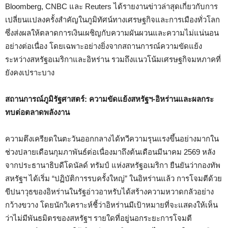
Bloomberg, CNBC และ Reuters ได้รายงานข่าวล่าสุดเกี่ยวกับการ
เปลี่ยนแปลงครั้งสำคัญในภูมิทัศน์ทางเศรษฐกิจและการเมืองทั่วโลก
ซึ่งส่งผลให้ตลาดการเงินเผชิญกับความผันผวนและความไม่แน่นอน
อย่างต่อเนื่อง โดยเฉพาะอย่างยิ่งจากสถานการณ์ความขัดแย้ง
ระหว่างสหรัฐอเมริกาและอิหร่าน รวมถึงแนวโน้มเศรษฐกิจมหภาคที่
ยังคงเปราะบาง
สถานการณ์ภูมิรัฐศาสตร์: ความขัดแย้งสหรัฐฯ-อิหร่านและผลกระ
ทบต่อตลาดพลังงาน
ความตึงเครียดในตะวันออกกลางได้ทวีความรุนแรงขึ้นอย่างมากใน
ช่วงปลายเดือนกุมภาพันธ์ต่อเนื่องมาถึงต้นเดือนมีนาคม 2569 หลัง
จากประธานาธิบดีโดนัลด์ ทรัมป์ แห่งสหรัฐอเมริกา ยืนยันว่ากองทัพ
สหรัฐฯ ได้เริ่ม “ปฏิบัติการรบครั้งใหญ่” ในอิหร่านแล้ว การโจมตีด้วย
ขีปนาวุธของอิหร่านในรัฐอ่าวอาหรับได้สร้างความหวาดกลัวอย่าง
กว้างขวาง โดยนักวิเคราะห์ชี้ว่าอิหร่านมีเป้าหมายที่จะแสดงให้เห็น
ว่าไม่มีพันธมิตรของสหรัฐฯ รายใดที่อยู่นอกระยะการโจมตี