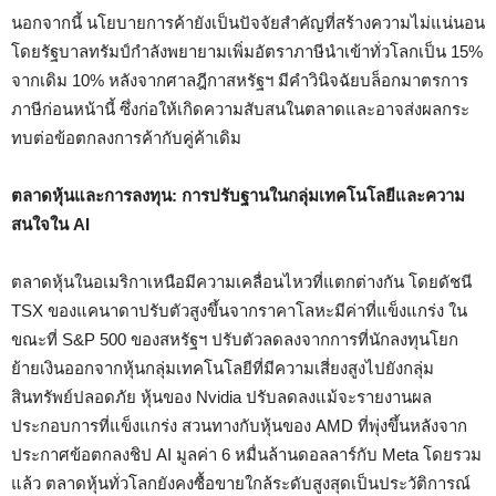
นอกจากนี้ นโยบายการค้ายังเป็นปัจจัยสำคัญที่สร้างความไม่แน่นอน
โดยรัฐบาลทรัมป์กำลังพยายามเพิ่มอัตราภาษีนำเข้าทั่วโลกเป็น 15%
จากเดิม 10% หลังจากศาลฎีกาสหรัฐฯ มีคำวินิจฉัยบล็อกมาตรการ
ภาษีก่อนหน้านี้ ซึ่งก่อให้เกิดความสับสนในตลาดและอาจส่งผลกระ
ทบต่อข้อตกลงการค้ากับคู่ค้าเดิม
ตลาดหุ้นและการลงทุน: การปรับฐานในกลุ่มเทคโนโลยีและความ
สนใจใน AI
ตลาดหุ้นในอเมริกาเหนือมีความเคลื่อนไหวที่แตกต่างกัน โดยดัชนี
TSX ของแคนาดาปรับตัวสูงขึ้นจากราคาโลหะมีค่าที่แข็งแกร่ง ใน
ขณะที่ S&P 500 ของสหรัฐฯ ปรับตัวลดลงจากการที่นักลงทุนโยก
ย้ายเงินออกจากหุ้นกลุ่มเทคโนโลยีที่มีความเสี่ยงสูงไปยังกลุ่ม
สินทรัพย์ปลอดภัย หุ้นของ Nvidia ปรับลดลงแม้จะรายงานผล
ประกอบการที่แข็งแกร่ง สวนทางกับหุ้นของ AMD ที่พุ่งขึ้นหลังจาก
ประกาศข้อตกลงชิป AI มูลค่า 6 หมื่นล้านดอลลาร์กับ Meta โดยรวม
แล้ว ตลาดหุ้นทั่วโลกยังคงซื้อขายใกล้ระดับสูงสุดเป็นประวัติการณ์