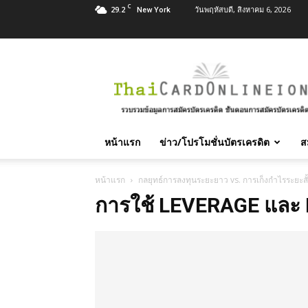
C
29.2
วันพฤหัสบดี, สิงหาคม 6, 2026
New York
สมัคร
บัตร
เครดิต
บัตร
กด
เงินสด
หน้าแรก
ข่าว/โปรโมชั่นบัตรเครดิต
ส
และ
สิน
เชื่อ
หน้าแรก
กลยุทธ์การลงทุนระยะยาว vs. การเก็งกำไรระยะสั
บุคคล
การใช้ LEVERAGE และ
ทุก
ธนาคาร
อนุมัติ
เร็ว
บริการ
ฟรี