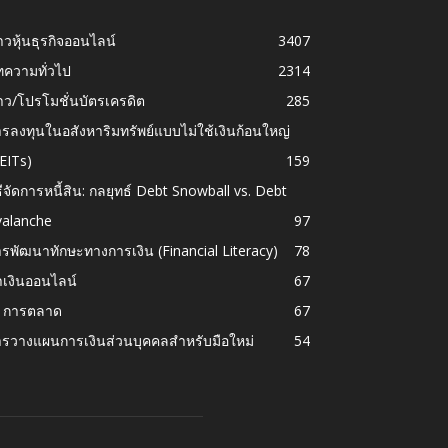
าวหุ้นธุรกิจออนไลน์
3407
ทความทั่วไป
2314
าว/โปรโมชั่นบัตรเครดิต
285
รลงทุนในอสังหาริมทรัพย์แบบไม่ใช้เงินก้อนใหญ่
EITs)
159
ธีจัดการหนี้สิน: กลยุทธ์ Debt Snowball vs. Debt
valanche
97
รพัฒนาทักษะทางการเงิน (Financial Literacy)
78
เงินออนไลน์
67
I การตลาด
67
ารวางแผนการเงินส่วนบุคคลสำหรับมือใหม่
54