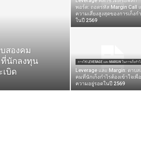
Leverage พลิกชีวิตหรือพลิก
พอร์ต: ถอดรหัส Margin Call 
ความเสี่ยงสูงสุดของการเก็งก
ในปี 2569
ดาบสองคม
ที่นักลงทุน
การใช้ LEVERAGE และ MARGIN ในการเก็งกำไ
ะเบิด
Leverage และ Margin: ดาบส
คมที่นักเก็งกำไรต้องเข้าใจเพื่
ความอยู่รอดในปี 2569