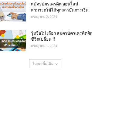
สมัครบัตรเครดิต ออนไลน์
สามารถใช้ได้ทุกสถาบันการเงิน
กรกฎาคม 2, 2024
รู้หรือไม่ เลือก สมัครบัตรเครดิตผิด
ชีวิตเปลี่ยน !!
กรกฎาคม 1, 2024
โหลดเพิ่มเติม