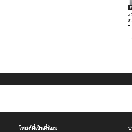
ร
สม
แม
– 
โพสต์ที่เป็นที่นิยม
ป