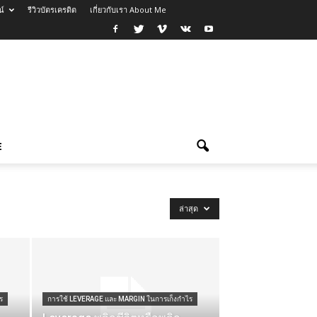
น์
รีวิวบัตรเครดิต
เกี่ยวกับเรา About Me
E
ล่าสุด
ร
การใช้ LEVERAGE และ MARGIN ในการเก็งกำไร