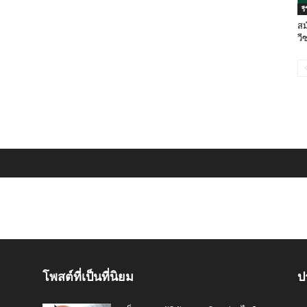
ร
สม
วี
โพสต์ที่เป็นที่นิยม
ป