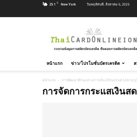
C
25.1
วันพฤหัสบดี, สิงหาคม 6, 2026
New York
สมัคร
บัตร
เครดิต
บัตร
กด
เงินสด
หน้าแรก
ข่าว/โปรโมชั่นบัตรเครดิต
ส
และ
สิน
เชื่อ
หน้าแรก
การพัฒนาทักษะทางการเงิน (Financial Literacy
บุคคล
การจัดการกระแสเงินสด
ทุก
ธนาคาร
อนุมัติ
เร็ว
บริการ
ฟรี