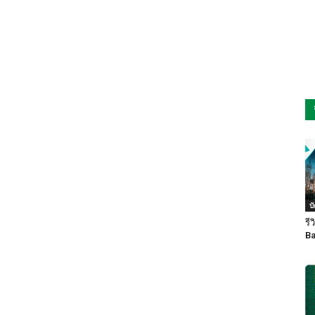
บ
รี
Ba