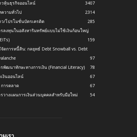
าวหุ้นธุรกิจออนไลน์
3407
ทความทั่วไป
2314
าว/โปรโมชั่นบัตรเครดิต
285
รลงทุนในอสังหาริมทรัพย์แบบไม่ใช้เงินก้อนใหญ่
EITs)
159
ธีจัดการหนี้สิน: กลยุทธ์ Debt Snowball vs. Debt
valanche
97
รพัฒนาทักษะทางการเงิน (Financial Literacy)
78
เงินออนไลน์
67
I การตลาด
67
ารวางแผนการเงินส่วนบุคคลสำหรับมือใหม่
54
ามเรา