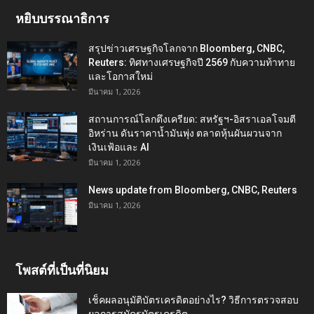
หยิบบรรณาธิการ
สรุปข่าวเศรษฐกิจโลกจาก Bloomberg, CNBC,
Reuters: ทิศทางเศรษฐกิจปี 2569 กับความท้าทาย
และโอกาสใหม่
มีนาคม 1, 2026
สถานการณ์โลกตึงเครียด: สหรัฐฯ-อิสราเอลโจมตี
อิหร่าน ดันราคาน้ำมันพุ่ง ตลาดหุ้นผันผวนจาก
เงินเฟ้อและ AI
มีนาคม 1, 2026
News update from Bloomberg, CNBC, Reuters
มีนาคม 1, 2026
โพสต์ที่เป็นที่นิยม
เช็คผลอนุมัติบัตรเครดิตอย่างไร? วิธีการตรวจสอบ
ผลการสมัครบัตรเครดิต