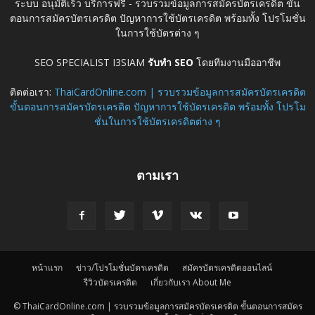
ระบบ อนุมัติเร็ว บริการฟรี - รวบรวมข้อมูลการสมัครบัตรเครดิต ขั้น
ตอนการสมัครบัตรเครดิต ปัญหาการใช้บัตรเครดิต พร้อมทั้ง โปรโมชั่น
ในการใช้บัตรต่าง ๆ
SEO SPECIALIST I3SIAM
รับทำ SEO
โดยทีมงานมืออาชีพ
ติดต่อเรา:
ThaiCardOnline.com | รวบรวมข้อมูลการสมัครบัตรเครดิต
ขั้นตอนการสมัครบัตรเครดิต ปัญหาการใช้บัตรเครดิต พร้อมทั้ง โปรโม
ชั่นในการใช้บัตรเครดิตต่าง ๆ
ตามเรา
หน้าแรก
ข่าว/โปรโมชั่นบัตรเครดิต
สมัครบัตรเครดิตออนไลน์
รีวิวบัตรเครดิต
เกี่ยวกับเรา About Me
© ThaiCardOnline.com | รวบรวมข้อมูลการสมัครบัตรเครดิต ขั้นตอนการสมัคร