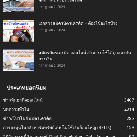
กรกฎาคม 2, 2024
เอกสารสมัครบัตรเครดิต – ต้องใช้อะไรบ้าง
กรกฎาคม 2, 2024
สมัครบัตรเครดิต ออนไลน์ สามารถใช้ได้ทุกสถาบัน
การเงิน
กรกฎาคม 2, 2024
ประเภทยอดนิยม
ข่าวหุ้นธุรกิจออนไลน์
3407
บทความทั่วไป
2314
ข่าว/โปรโมชั่นบัตรเครดิต
285
การลงทุนในอสังหาริมทรัพย์แบบไม่ใช้เงินก้อนใหญ่ (REITs)
159
วิธีจัดการหนี้สิน: กลยุทธ์ Debt Snowball vs. Debt Avalanche
97