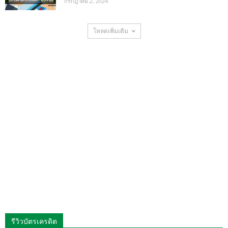
กรกฎาคม 2, 2024
โหลดเพิ่มเติม
รีวิวบัตรเครดิต