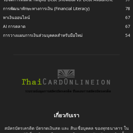
การพัฒนาทักษะทางการเงิน (Financial Literacy)
78
หาเงินออนไลน์
67
AI การตลาด
67
การวางแผนการเงินส่วนบุคคลสำหรับมือใหม่
54
เกี่ยวกับเรา
สมัครบัตรเครดิต บัตรกดเงินสด และ สินเชื่อบุคคล ของทุกธนาคาร ใน