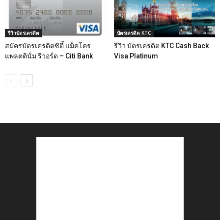
รีวิวบัตรเครดิต
บัตรเครดิต KTC
สมัครบัตรเครดิตซิตี้ แม็คโคร
รีวิว บัตรเครดิต KTC Cash Back
แพลตตินั่ม รีวอร์ด – Citi Bank
Visa Platinum