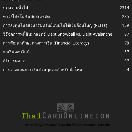
บทความทั่วไป
2314
ข่าว/โปรโมชั่นบัตรเครดิต
285
การลงทุนในอสังหาริมทรัพย์แบบไม่ใช้เงินก้อนใหญ่ (REITs)
159
วิธีจัดการหนี้สิน: กลยุทธ์ Debt Snowball vs. Debt Avalanche
97
การพัฒนาทักษะทางการเงิน (Financial Literacy)
78
หาเงินออนไลน์
67
AI การตลาด
67
การวางแผนการเงินส่วนบุคคลสำหรับมือใหม่
54