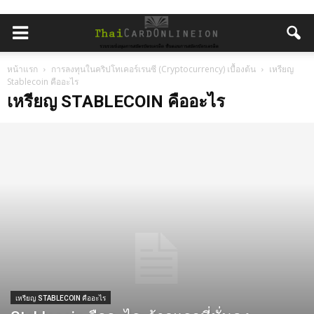
หน้าแรก
การลงทุนในคริปโทเคอร์เรนซี (Cryptocurrency) เบื้องต้น
เหรียญ
Stablecoin คืออะไร
เหรียญ STABLECOIN คืออะไร
เหรียญ STABLECOIN คืออะไร