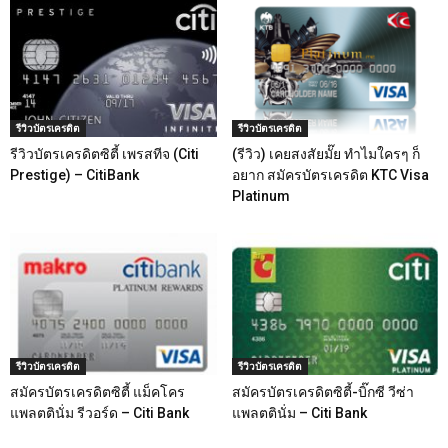
รีวิวบัตรเครดิต
รีวิวบัตรเครดิต
รีวิวบัตรเครดิตซิตี้ เพรสทีจ (Citi
(รีวิว) เคยสงสัยมั๊ย ทำไมใครๆ ก็
Prestige) – CitiBank
อยาก สมัครบัตรเครดิต KTC Visa
Platinum
รีวิวบัตรเครดิต
รีวิวบัตรเครดิต
สมัครบัตรเครดิตซิตี้ แม็คโคร
สมัครบัตรเครดิตซิตี้-บิ๊กซี วีซ่า
แพลตตินั่ม รีวอร์ด – Citi Bank
แพลตตินั่ม – Citi Bank