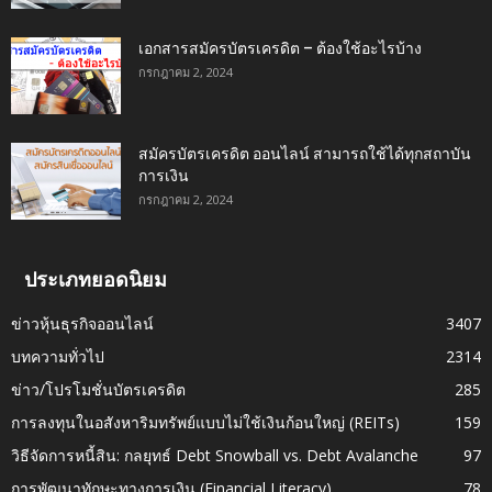
เอกสารสมัครบัตรเครดิต – ต้องใช้อะไรบ้าง
กรกฎาคม 2, 2024
สมัครบัตรเครดิต ออนไลน์ สามารถใช้ได้ทุกสถาบัน
การเงิน
กรกฎาคม 2, 2024
ประเภทยอดนิยม
ข่าวหุ้นธุรกิจออนไลน์
3407
บทความทั่วไป
2314
ข่าว/โปรโมชั่นบัตรเครดิต
285
การลงทุนในอสังหาริมทรัพย์แบบไม่ใช้เงินก้อนใหญ่ (REITs)
159
วิธีจัดการหนี้สิน: กลยุทธ์ Debt Snowball vs. Debt Avalanche
97
การพัฒนาทักษะทางการเงิน (Financial Literacy)
78