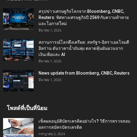
สรุปข่าวเศรษฐกิจโลกจาก Bloomberg, CNBC,
Reuters: ทิศทางเศรษฐกิจปี 2569 กับความท้าทาย
และโอกาสใหม่
มีนาคม 1, 2026
สถานการณ์โลกตึงเครียด: สหรัฐฯ-อิสราเอลโจมตี
อิหร่าน ดันราคาน้ำมันพุ่ง ตลาดหุ้นผันผวนจาก
เงินเฟ้อและ AI
มีนาคม 1, 2026
News update from Bloomberg, CNBC, Reuters
มีนาคม 1, 2026
โพสต์ที่เป็นที่นิยม
เช็คผลอนุมัติบัตรเครดิตอย่างไร? วิธีการตรวจสอบ
ผลการสมัครบัตรเครดิต
กรกฎาคม 2, 2024