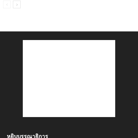
หยิบบรรณาธิการ