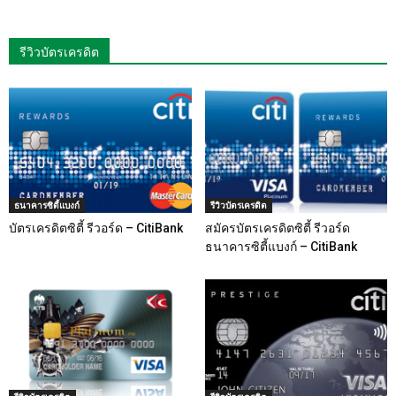
รีวิวบัตรเครดิต
ธนาคารซิตี้แบงก์
รีวิวบัตรเครดิต
บัตรเครดิตซิตี้ รีวอร์ด – CitiBank
สมัครบัตรเครดิตซิตี้ รีวอร์ด
ธนาคารซิตี้แบงก์ – CitiBank