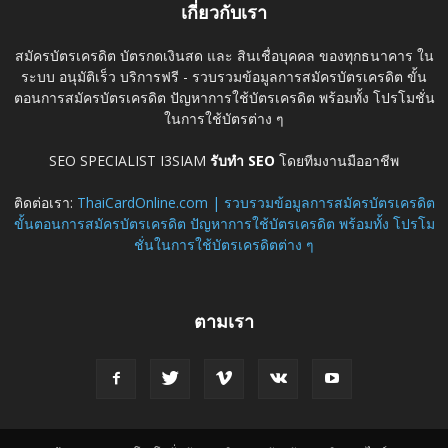
เกี่ยวกับเรา
สมัครบัตรเครดิต บัตรกดเงินสด และ สินเชื่อบุคคล ของทุกธนาคาร ใน
ระบบ อนุมัติเร็ว บริการฟรี - รวบรวมข้อมูลการสมัครบัตรเครดิต ขั้น
ตอนการสมัครบัตรเครดิต ปัญหาการใช้บัตรเครดิต พร้อมทั้ง โปรโมชั่น
ในการใช้บัตรต่าง ๆ
SEO SPECIALIST I3SIAM
รับทำ SEO
โดยทีมงานมืออาชีพ
ติดต่อเรา:
ThaiCardOnline.com | รวบรวมข้อมูลการสมัครบัตรเครดิต
ขั้นตอนการสมัครบัตรเครดิต ปัญหาการใช้บัตรเครดิต พร้อมทั้ง โปรโม
ชั่นในการใช้บัตรเครดิตต่าง ๆ
ตามเรา