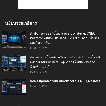
หยิบบรรณาธิการ
สรุปข่าวเศรษฐกิจโลกจาก Bloomberg, CNBC,
Reuters: ทิศทางเศรษฐกิจปี 2569 กับความท้าทาย
และโอกาสใหม่
มีนาคม 1, 2026
สถานการณ์โลกตึงเครียด: สหรัฐฯ-อิสราเอลโจมตี
อิหร่าน ดันราคาน้ำมันพุ่ง ตลาดหุ้นผันผวนจาก
เงินเฟ้อและ AI
มีนาคม 1, 2026
News update from Bloomberg, CNBC, Reuters
มีนาคม 1, 2026