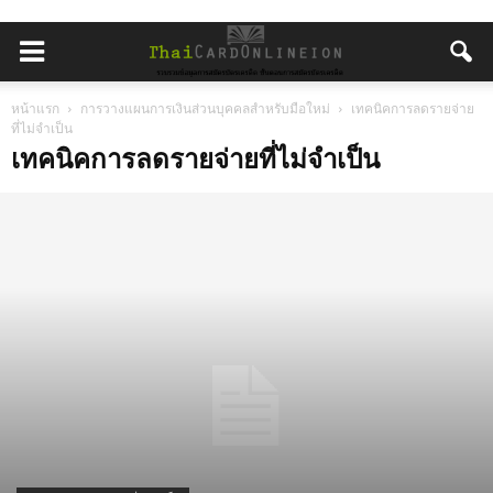
หน้าแรก
การวางแผนการเงินส่วนบุคคลสำหรับมือใหม่
เทคนิคการลดรายจ่าย
ที่ไม่จำเป็น
เทคนิคการลดรายจ่ายที่ไม่จำเป็น