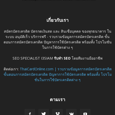
เกี่ยวกับเรา
สมัครบัตรเครดิต บัตรกดเงินสด และ สินเชื่อบุคคล ของทุกธนาคาร ใน
ระบบ อนุมัติเร็ว บริการฟรี - รวบรวมข้อมูลการสมัครบัตรเครดิต ขั้น
ตอนการสมัครบัตรเครดิต ปัญหาการใช้บัตรเครดิต พร้อมทั้ง โปรโมชั่น
ในการใช้บัตรต่าง ๆ
SEO SPECIALIST I3SIAM
รับทำ SEO
โดยทีมงานมืออาชีพ
ติดต่อเรา:
ThaiCardOnline.com | รวบรวมข้อมูลการสมัครบัตรเครดิต
ขั้นตอนการสมัครบัตรเครดิต ปัญหาการใช้บัตรเครดิต พร้อมทั้ง โปรโม
ชั่นในการใช้บัตรเครดิตต่าง ๆ
ตามเรา