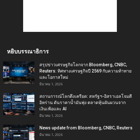
หยิบบรรณาธิการ
สรุปข่าวเศรษฐกิจโลกจาก Bloomberg, CNBC,
Reuters: ทิศทางเศรษฐกิจปี 2569 กับความท้าทาย
และโอกาสใหม่
มีนาคม 1, 2026
สถานการณ์โลกตึงเครียด: สหรัฐฯ-อิสราเอลโจมตี
อิหร่าน ดันราคาน้ำมันพุ่ง ตลาดหุ้นผันผวนจาก
เงินเฟ้อและ AI
มีนาคม 1, 2026
News update from Bloomberg, CNBC, Reuters
มีนาคม 1, 2026