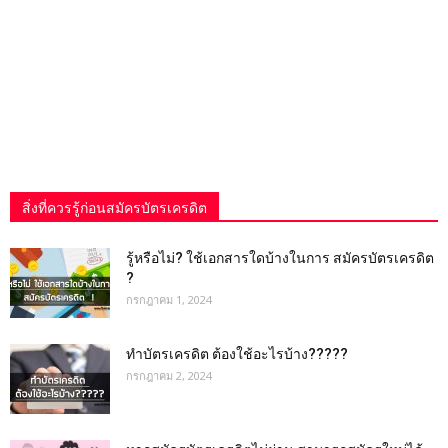
สิ่งที่ควรรู้ก่อนสมัครบัตรเครดิต
รู้หรือไม่? ใช้เอกสารใดบ้างในการ สมัครบัตรเครดิต
?
กรกฎาคม 1, 2024
ทำบัตรเครดิต ต้องใช้อะไรบ้าง?????
กรกฎาคม 2, 2024