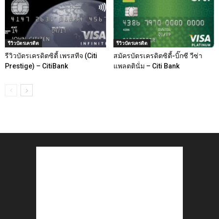
รีวิวบัตรเครดิต
รีวิวบัตรเครดิต
รีวิวบัตรเครดิตซิตี้ เพรสทีจ (Citi
สมัครบัตรเครดิตซิตี้-บิ๊กซี วีซ่า
Prestige) – CitiBank
แพลตตินั่ม – Citi Bank