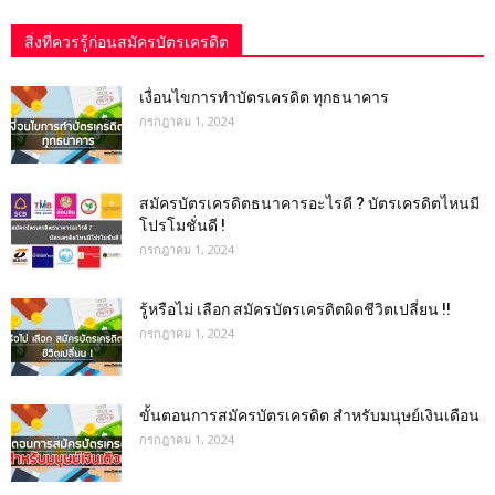
สิ่งที่ควรรู้ก่อนสมัครบัตรเครดิต
เงื่อนไขการทําบัตรเครดิต ทุกธนาคาร
กรกฎาคม 1, 2024
สมัครบัตรเครดิตธนาคารอะไรดี ? บัตรเครดิตไหนมี
โปรโมชั่นดี !
กรกฎาคม 1, 2024
รู้หรือไม่ เลือก สมัครบัตรเครดิตผิดชีวิตเปลี่ยน !!
กรกฎาคม 1, 2024
ขั้นตอนการสมัครบัตรเครดิต สำหรับมนุษย์เงินเดือน
กรกฎาคม 1, 2024