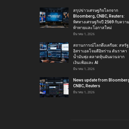
สรุปข่าวเศรษฐกิจโลกจาก
Bloomberg, CNBC, Reuters:
ทิศทางเศรษฐกิจปี 2569 กับควา
ท้าทายและโอกาสใหม่
มีนาคม 1, 2026
สถานการณ์โลกตึงเครียด: สหรัฐ
อิสราเอลโจมตีอิหร่าน ดันราคา
น้ำมันพุ่ง ตลาดหุ้นผันผวนจาก
เงินเฟ้อและ AI
มีนาคม 1, 2026
News update from Bloomberg
CNBC, Reuters
มีนาคม 1, 2026