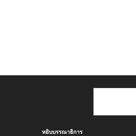
หยิบบรรณาธิการ