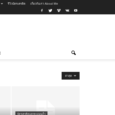
รีวิวบัตรเครดิต
เกี่ยวกับเรา About Me
E
ล่าสุด
บัตรเครดิตแลกคะแนนเร็ว