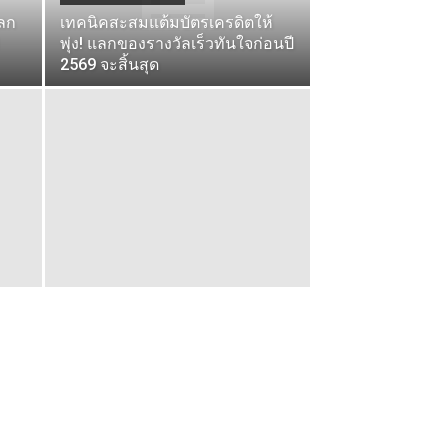
แลก
เทคนิคสะสมแต้มบัตรเครดิตให้
พุ่ง! แลกของรางวัลเร็วทันใจก่อนปี
2569 จะสิ้นสุด