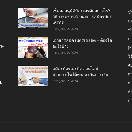
เช็คผลอนุมัติบัตรเครดิตอย่างไร?
ข่
วิธีการตรวจสอบผลการสมัครบัตร
บ
ม
เครดิต
กรกฎาคม 2, 2024
ข่
กา
เอกสารสมัครบัตรเครดิต – ต้องใช้
ฯ-
อะไรบ้าง
(R
กรกฎาคม 2, 2024
วิ
A
สมัครบัตรเครดิต ออนไลน์
กา
สามารถใช้ได้ทุกสถาบันการเงิน
กรกฎาคม 2, 2024
,
หา
A
ก