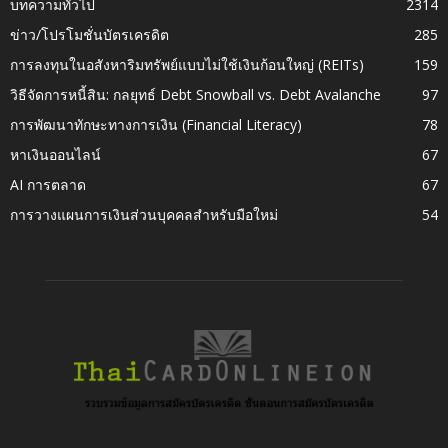
บทความทั่วไป
2314
ข่าว/โปรโมชั่นบัตรเครดิต
285
การลงทุนในอสังหาริมทรัพย์แบบไม่ใช้เงินก้อนใหญ่ (REITs)
159
วิธีจัดการหนี้สิน: กลยุทธ์ Debt Snowball vs. Debt Avalanche
97
การพัฒนาทักษะทางการเงิน (Financial Literacy)
78
หาเงินออนไลน์
67
AI การตลาด
67
การวางแผนการเงินส่วนบุคคลสำหรับมือใหม่
54