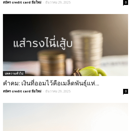
สมัคร credit card มือใหม่
-
ธันวาคม 29, 2025
0
บทความทั่วไป
คำคม: เงินที่ออมไว้คือเมล็ดพันธุ์แห่…
สมัคร credit card มือใหม่
-
ธันวาคม 29, 2025
0