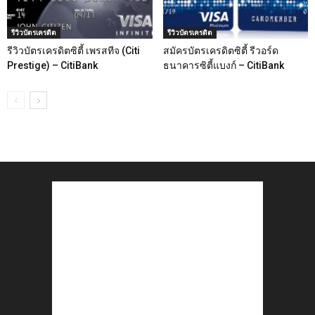
รีวิวบัตรเครดิต
รีวิวบัตรเครดิต
รีวิวบัตรเครดิตซิตี้ เพรสทีจ (Citi
สมัครบัตรเครดิตซิตี้ รีวอร์ด
Prestige) – CitiBank
ธนาคารซิตี้แบงก์ – CitiBank