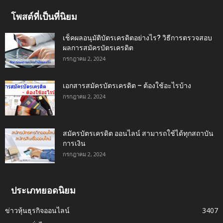
โพสต์ที่เป็นที่นิยม
เช็คผลอนุมัติบัตรเครดิตอย่างไร? วิธีการตรวจสอบ
ผลการสมัครบัตรเครดิต
กรกฎาคม 2, 2024
เอกสารสมัครบัตรเครดิต – ต้องใช้อะไรบ้าง
กรกฎาคม 2, 2024
สมัครบัตรเครดิต ออนไลน์ สามารถใช้ได้ทุกสถาบัน
การเงิน
กรกฎาคม 2, 2024
ประเภทยอดนิยม
ข่าวหุ้นธุรกิจออนไลน์
3407