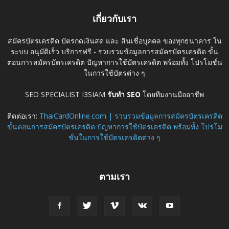
เกี่ยวกับเรา
สมัครบัตรเครดิต บัตรกดเงินสด และ สินเชื่อบุคคล ของทุกธนาคาร ใน
ระบบ อนุมัติเร็ว บริการฟรี - รวบรวมข้อมูลการสมัครบัตรเครดิต ขั้น
ตอนการสมัครบัตรเครดิต ปัญหาการใช้บัตรเครดิต พร้อมทั้ง โปรโมชั่น
ในการใช้บัตรต่าง ๆ
SEO SPECIALIST I3SIAM
รับทำ SEO
โดยทีมงานมืออาชีพ
ติดต่อเรา:
ThaiCardOnline.com | รวบรวมข้อมูลการสมัครบัตรเครดิต
ขั้นตอนการสมัครบัตรเครดิต ปัญหาการใช้บัตรเครดิต พร้อมทั้ง โปรโม
ชั่นในการใช้บัตรเครดิตต่าง ๆ
ตามเรา