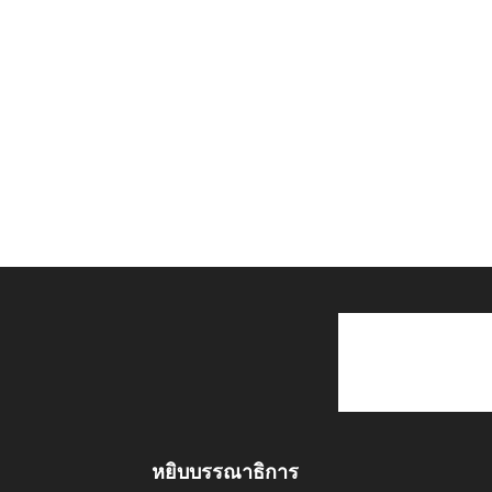
หยิบบรรณาธิการ