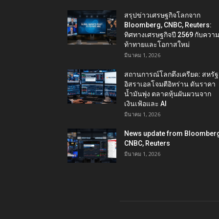
สรุปข่าวเศรษฐกิจโลกจาก
Bloomberg, CNBC, Reuters:
ทิศทางเศรษฐกิจปี 2569 กับควา
ท้าทายและโอกาสใหม่
มีนาคม 1, 2026
สถานการณ์โลกตึงเครียด: สหรัฐ
อิสราเอลโจมตีอิหร่าน ดันราคา
น้ำมันพุ่ง ตลาดหุ้นผันผวนจาก
เงินเฟ้อและ AI
มีนาคม 1, 2026
News update from Bloomberg
CNBC, Reuters
มีนาคม 1, 2026