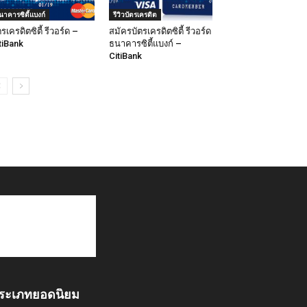
นาคารซิตี้แบงก์
รีวิวบัตรเครดิต
ตรเครดิตซิตี้ รีวอร์ด –
สมัครบัตรเครดิตซิตี้ รีวอร์ด
tiBank
ธนาคารซิตี้แบงก์ –
CitiBank
ระเภทยอดนิยม