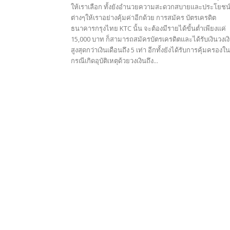
ให้เราเลือก ทั้งยังอำนวยความสะดวกสบายและประโยชน
ต่างๆให้เราอย่างคุ้มค่าอีกด้วย การสมัคร บัตรเครดิต
ธนาคารกรุงไทย KTC นั้น จะต้องมีรายได้ขั้นต่ำเพียงแค่
15,000 บาท ก็สามารถสมัครบัตรเครดิตและได้รับเงินวงเง
สูงสุดกว่าเงินเดือนถึง 5 เท่า อีกทั้งยังได้รับการคุ้มครองใน
กรณีเกิดอุบัติเหตุด้วยวงเงินถึง...