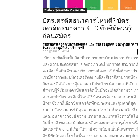
สิ่งที่ควรรู้ก่อนสมัครบัตรเครดิต
บัตรเครดิตธนาคารไหนดี? บัตร
เครดิตธนาคาร KTC ข้อดีที่ควรรู้
ก่อนสมัคร
สมัครบัตรเครดิต บัตรกดเงินสด และ สินเชื่อบุคคล ของทุกธนาคาร
ในระบบ อนุมัติเร็ว บริการฟรี
-
กรกฎาคม 1, 2024
บัตรเครดิตนั้นเป็นบัตรที่สามารถตอบโจทย์ความต้องกา
และความสะดวกสบายของตัวเราได้เป็นอย่างดี สามารถที
จะเลือกซื้อสินค้าและบริการตามต้องการได้ ซึ่งถ้าหากว่า
เรามีการวางแผนบัตรเครดิตอย่างดีล่ะก็เราก็สามารถที่จะ
บัตรเครดิตได้อย่างคุ้มค่าและมีประโยชน์มากกว่าทีเดียว
สำหรับผู้ที่เริ่มสมัครบัตรเครดิตนั้นมักจะเกิดคำถามว่า เร
ควรจะทำบัตรเครดิตที่ไหนดี? บัตรเครดิตธนาคารไหนดี
บ้าง? ซึ่งเราก็เลือกบัตรเครดิตที่เหมาะสมและคุ้มค่าที่สุด
รวมไปถึงธนาคารที่มีคุณภาพและโปรโมชั่นน่าสนใจ ซึ่ง
แต่ละธนาคารก็จะมีความแตกต่างและน่าสนใจต่างกันไป
วันนี้เราจึงขอแนะนำบัตรเครดิตของธนาคารกรุงไทย หรื
บัตรเครดิต KTC ที่เรียกได้ว่ามีความนิยมเป็นพิเศษเพราะม
สิทธิพิเศษและโปรโมชั่นต่างๆออกมามากมายหลายรูปแ