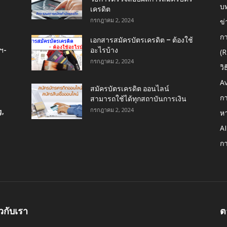
บ
ม
เครดิต
กรกฎาคม 2, 2024
ข่
กา
เอกสารสมัครบัตรเครดิต – ต้องใช้
ฯ-
อะไรบ้าง
(R
กรกฎาคม 2, 2024
วิ
A
สมัครบัตรเครดิต ออนไลน์
กา
สามารถใช้ได้ทุกสถาบันการเงิน
กรกฎาคม 2, 2024
,
หา
A
ก
ยวกับเรา
ต