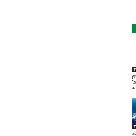
ร
(ร
ใค
เค
ร
สม