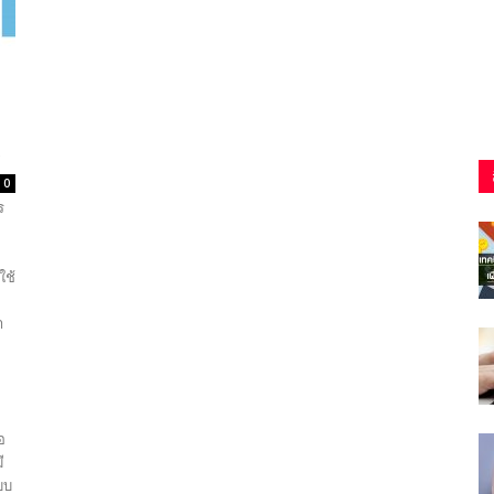
0
ร
่
ใช้
า
อ
ี
บบ