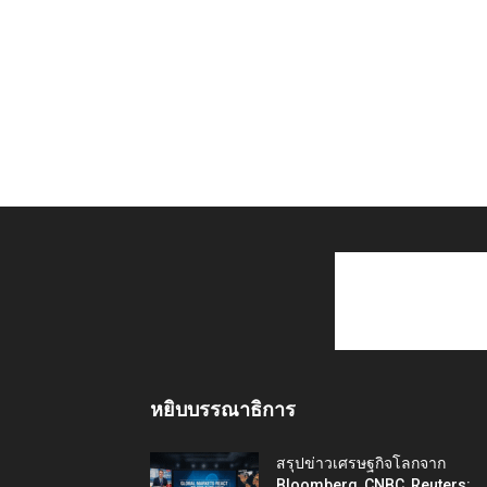
หยิบบรรณาธิการ
สรุปข่าวเศรษฐกิจโลกจาก
Bloomberg, CNBC, Reuters: