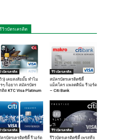
รีวิวบัตรเครดิต
ีวิวบัตรเครดิต
รีวิวบัตรเครดิต
ีวิว) เคยสงสัยมั๊ย ทำไม
สมัครบัตรเครดิตซิตี้
รๆ ก็อยาก สมัครบัตร
แม็คโคร แพลตตินั่ม รีวอร์ด
รดิต KTC Visa Platinum
– Citi Bank
ีวิวบัตรเครดิต
รีวิวบัตรเครดิต
ัครบัตรเครดิตซิตี้ รีวอร์ด
รีวิวบัตรเครดิตซิตี้ เพรสทีจ