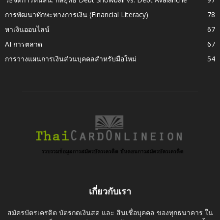
การพัฒนาทักษะทางการเงิน (Financial Literacy)
78
หาเงินออนไลน์
67
AI การตลาด
67
การวางแผนการเงินส่วนบุคคลสำหรับมือใหม่
54
เกี่ยวกับเรา
สมัครบัตรเครดิต บัตรกดเงินสด และ สินเชื่อบุคคล ของทุกธนาคาร ใน