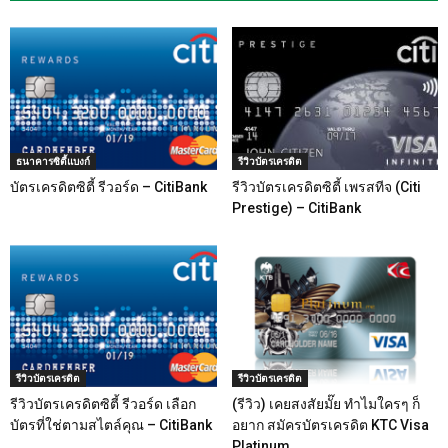
ธนาคารซิตี้แบงก์
รีวิวบัตรเครดิต
บัตรเครดิตซิตี้ รีวอร์ด – CitiBank
รีวิวบัตรเครดิตซิตี้ เพรสทีจ (Citi
Prestige) – CitiBank
รีวิวบัตรเครดิต
รีวิวบัตรเครดิต
รีวิวบัตรเครดิตซิตี้ รีวอร์ด เลือก
(รีวิว) เคยสงสัยมั๊ย ทำไมใครๆ ก็
บัตรที่ใช่ตามสไตล์คุณ – CitiBank
อยาก สมัครบัตรเครดิต KTC Visa
Platinum