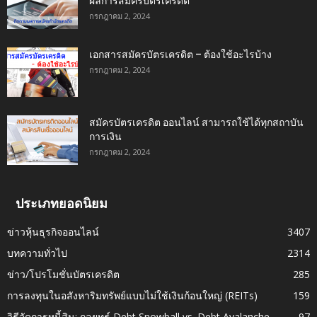
ผลการสมัครบัตรเครดิต
กรกฎาคม 2, 2024
เอกสารสมัครบัตรเครดิต – ต้องใช้อะไรบ้าง
กรกฎาคม 2, 2024
สมัครบัตรเครดิต ออนไลน์ สามารถใช้ได้ทุกสถาบัน
การเงิน
กรกฎาคม 2, 2024
ประเภทยอดนิยม
ข่าวหุ้นธุรกิจออนไลน์
3407
บทความทั่วไป
2314
ข่าว/โปรโมชั่นบัตรเครดิต
285
การลงทุนในอสังหาริมทรัพย์แบบไม่ใช้เงินก้อนใหญ่ (REITs)
159
วิธีจัดการหนี้สิน: กลยุทธ์ Debt Snowball vs. Debt Avalanche
97