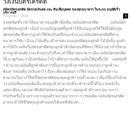
วงเงินบัตรเครดิต
สมัครบัตรเครดิต บัตรกดเงินสด และ สินเชื่อบุคคล ของทุกธนาคาร ในระบบ อนุมัติเร็ว
บริการฟรี
-
กรกฎาคม 1, 2024
0
4 เทคนิคที่จะทำให้ธนาคารอนุมัติ! เพื่อเพิ่มวงเงินบัตรเครดิต วงเงินบัตร
เครดิตของลูกค้า เป็นจำนวนเงินสูงสุดที่ลูกค้าได้รับอนุญาตให้ใช้เมื่อต้องรูด
บัตรเครดิต ซึ่งหากลูกค้าใช้เงินเกินครึ่งของจำนวนวงเงินบัตรเครดิตที่ทาง
ธนาคารให้มา มีแนวโน้มที่จะทำลายคะแนนเครดิตของลูกค้าได้ ดังนั้น ลูกค้า
ควรใส่ใจวงเงินในบัตรเครดิตของลูกค้าสักนิดก่อนที่คิดจะใช้มัน อย่างไรก็ตาม
หากลูกค้าสงสัยว่าจะทำอย่างไรถึงจะทำให้ทางธนาคาร เพิ่มวงเงินบัตรเครดิต
ให้ มาดูกันค่ะว่ามีเทคนิคอะไรบ้างที่สามารถเพิ่มวงเงินให้สูงขึ้นได้ เทคนิคที่
1 คำนวณวงเงินที่ลูกค้าต้องการขั้นแรกลูกค้าควรคำนวณก่อนว่าลูกค้าจะ
ต้องการขอเพิ่มวงเงินเท่าไร ถึงจะเพียงพอต่อการใช้จ่ายและไม่เกินความ
สามารถในการใช้หนี้บัตรเครดิตของคุณลูกค้า ขอย้ำนะคะว่าต้องให้แน่ใจด้วย
ว่าวงเงินที่คุณขอเพิ่มนั้น คุณลูกค้าสามารถที่จะชำระหนี้ได้ในภายหลังใน
แต่ละเดือน และอย่าลืมคิดไตร่ตรองดูด้วยว่า คุณลูกค้ามีรายจ่ายมากกว่า
รายรับหรือไม่ เพราะหากคุณมีรายจ่ายมากกว่า การขอเพิ่มวงเงินบัตรเครดิต
อาจจะทำให้ชีวิตคุณลูกค้าแย่ลงได้เลยทีเดียวค่ะ ...