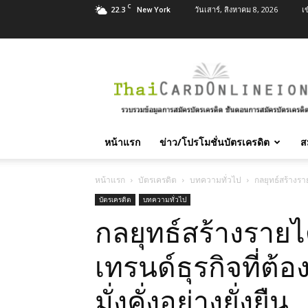
C
22.3
วันเสาร์, สิงหาคม 8, 2026
เ
New York
สมัคร
บัตร
เครดิต
บัตร
กด
เงินสด
หน้าแรก
ข่าว/โปรโมชั่นบัตรเครดิต
ส
และ
สิน
เชื่อ
หน้าแรก
บัตรเครดิต
บทความทั่วไป
กลยุทธ์สร้างราย
บุคคล
บัตรเครดิต
บทความทั่วไป
ทุก
กลยุทธ์สร้างรายไ
ธนาคาร
อนุมัติ
เร็ว
เทรนด์ธุรกิจที่ต้
บริการ
ฟรี
มั่งคั่งอย่างยั่งยืน