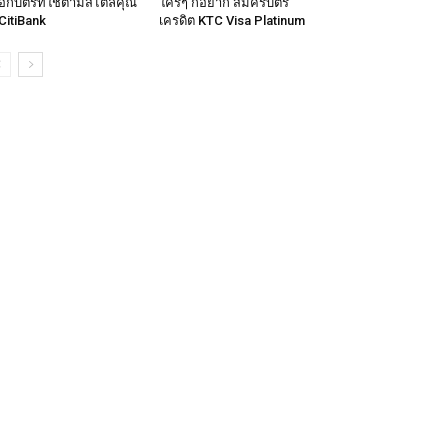
ือกบัตรที่ใช่ตามสไตล์คุณ
ใครๆ ก็อยาก สมัครบัตร
CitiBank
เครดิต KTC Visa Platinum