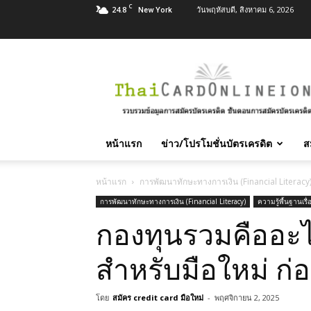
C
24.8
วันพฤหัสบดี, สิงหาคม 6, 2026
New York
สมัคร
บัตร
เครดิต
บัตร
กด
เงินสด
หน้าแรก
ข่าว/โปรโมชั่นบัตรเครดิต
ส
และ
สิน
เชื่อ
หน้าแรก
การพัฒนาทักษะทางการเงิน (Financial Literacy
บุคคล
การพัฒนาทักษะทางการเงิน (Financial Literacy)
ความรู้พื้นฐานเร
ทุก
กองทุนรวมคืออะไร?
ธนาคาร
อนุมัติ
เร็ว
สำหรับมือใหม่ ก่
บริการ
ฟรี
โดย
สมัคร credit card มือใหม่
-
พฤศจิกายน 2, 2025