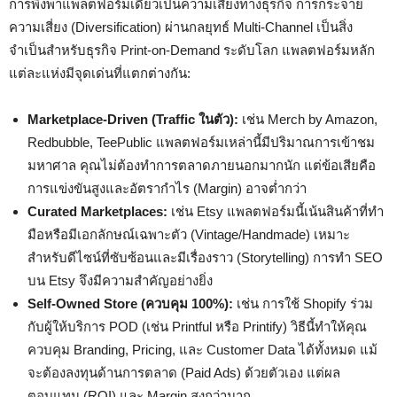
การพึ่งพาแพลตฟอร์มเดียวเป็นความเสี่ยงทางธุรกิจ การกระจาย
ความเสี่ยง (Diversification) ผ่านกลยุทธ์ Multi-Channel เป็นสิ่ง
จำเป็นสำหรับธุรกิจ Print-on-Demand ระดับโลก แพลตฟอร์มหลัก
แต่ละแห่งมีจุดเด่นที่แตกต่างกัน:
Marketplace-Driven (Traffic ในตัว):
เช่น Merch by Amazon,
Redbubble, TeePublic แพลตฟอร์มเหล่านี้มีปริมาณการเข้าชม
มหาศาล คุณไม่ต้องทำการตลาดภายนอกมากนัก แต่ข้อเสียคือ
การแข่งขันสูงและอัตรากำไร (Margin) อาจต่ำกว่า
Curated Marketplaces:
เช่น Etsy แพลตฟอร์มนี้เน้นสินค้าที่ทำ
มือหรือมีเอกลักษณ์เฉพาะตัว (Vintage/Handmade) เหมาะ
สำหรับดีไซน์ที่ซับซ้อนและมีเรื่องราว (Storytelling) การทำ SEO
บน Etsy จึงมีความสำคัญอย่างยิ่ง
Self-Owned Store (ควบคุม 100%):
เช่น การใช้ Shopify ร่วม
กับผู้ให้บริการ POD (เช่น Printful หรือ Printify) วิธีนี้ทำให้คุณ
ควบคุม Branding, Pricing, และ Customer Data ได้ทั้งหมด แม้
จะต้องลงทุนด้านการตลาด (Paid Ads) ด้วยตัวเอง แต่ผล
ตอบแทน (ROI) และ Margin สูงกว่ามาก