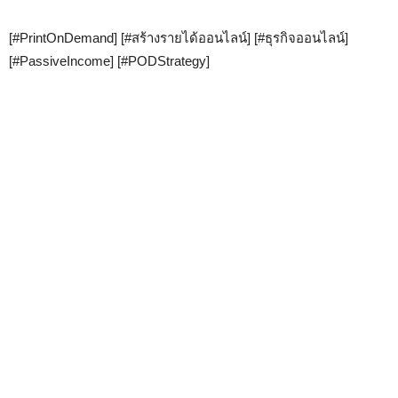
[#PrintOnDemand] [#สร้างรายได้ออนไลน์] [#ธุรกิจออนไลน์]
[#PassiveIncome] [#PODStrategy]