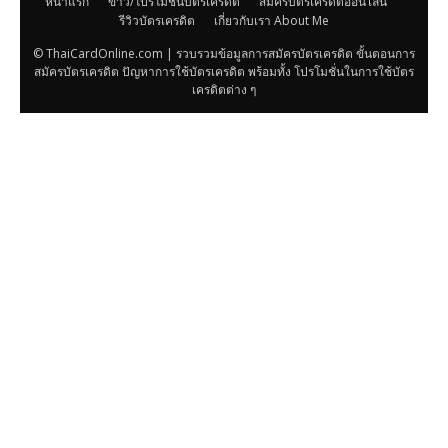
หน้าแรก
ข่าว/โปรโมชั่นบัตรเครดิต
สมัครบัตรเครดิตออนไลน์
รีวิวบัตรเครดิต
เกี่ยวกับเรา About Me
© ThaiCardOnline.com | รวบรวมข้อมูลการสมัครบัตรเครดิต ขั้นตอนการ
สมัครบัตรเครดิต ปัญหาการใช้บัตรเครดิต พร้อมทั้ง โปรโมชั่นในการใช้บัตร
เครดิตต่าง ๆ