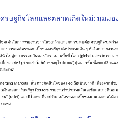
ศรษฐกิจโลกและตลาดเกิดใหม่: มุมมอ
งมีจุดเด่นในการรายงานข่าวในวงกว้างและผลกระทบต่อเศรษฐกิจระหว่าง
งการลดอัตราดอกเบี้ยของสหรัฐฯ ต่อประเทศอื่น ๆ ทั่วโลก รายงานระ
ด้นำไปสู่การบรรจบกันของอัตราดอกเบี้ยทั่วโลก (global rates to conve
เบี้ยของสหรัฐฯ จะเข้าใกล้กับของยุโรปและญี่ปุ่นมากขึ้น ซึ่งจะเปลี่ยน
่างประเทศ
erging Markets) นั้น การตัดสินใจของ Fed ถือเป็นข่าวดี เนื่องจากช่วย
ุลเงินดอลลาร์สหรัฐฯ Reuters รายงานว่าประเทศในเอเชียและละตินอเ
รน” (relief) และมีโอกาสที่จะปรับลดอัตราดอกเบี้ยของตนเองตามได้ง่ายข
ประเทศ