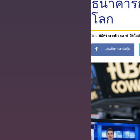
ธนาคารก
โลก
โดย
สมัคร credit card มือใหม่
แบ่งปันบนเฟสบุ๊ค