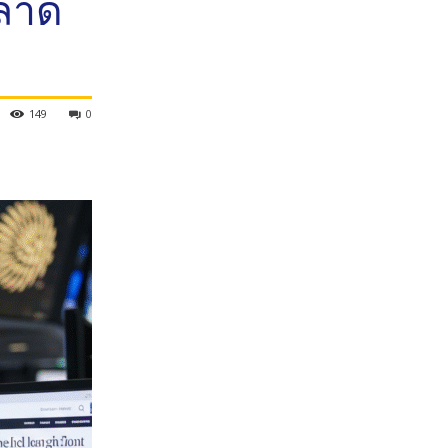
ตลาด
149
0