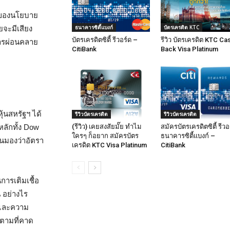
่นของนโยบาย
ธนาคารซิตี้แบงก์
บัตรเครดิต KTC
จะมีเสียง
บัตรเครดิตซิตี้ รีวอร์ด –
รีวิว บัตรเครดิต KTC Ca
การผ่อนคลาย
CitiBank
Back Visa Platinum
ุ้นสหรัฐฯ ได้
รีวิวบัตรเครดิต
รีวิวบัตรเครดิต
ลักทั้ง Dow
(รีวิว) เคยสงสัยมั๊ย ทำไม
สมัครบัตรเครดิตซิตี้ รีวอ
ใครๆ ก็อยาก สมัครบัตร
ธนาคารซิตี้แบงก์ –
ุนมองว่าอัตรา
เครดิต KTC Visa Platinum
CitiBank
ารเติมเชื้อ
น อย่างไร
) และความ
ปตามที่คาด