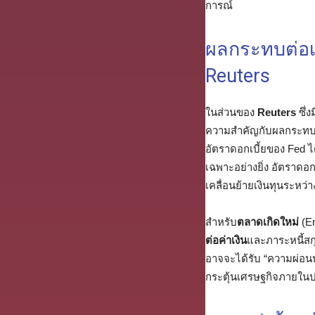
การณ์
ผลกระทบต่อเ
Reuters
ในส่วนของ
Reuters
ซึ่
ความสำคัญกับผลกระทบขอ
อัตราดอกเบี้ยของ Fed ไ
เฉพาะอย่างยิ่ง อัตราดอก
เคลื่อนย้ายเงินทุนระหว
สำหรับ
ตลาดเกิดใหม่
(Em
ต่อค่าเงิน
และภาระหนี้สก
อาจจะได้รับ “ความผ่อนป
กระตุ้นเศรษฐกิจภายใน