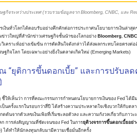
รษฐกิจระหว่างประเทศ (รวบรวมข้อมูลจาก Bloomberg, CNBC, และ Reu
เงินทั่วโลกได้ตอบรับอย่างคึกคักต่อการประกาศนโยบายการเงินล่าส
ป็นข่าวใหญ่ที่สำนักข่าวเศรษฐกิจชั้นนำของโลกอย่าง
Bloomberg
,
CNB
ิเคราะห์อย่างเข้มข้น การตัดสินใจดังกล่าวได้ส่งผลกระทบโดยตรงต่ออ
รษฐกิจโลก โดยเฉพาะอย่างยิ่งในตลาดเกิดใหม่ (Emerging Markets)
 “ยุติการขึ้นดอกเบี้ย” และการปรับลดค
ี
g
ชี้ให้เห็นว่า การที่คณะกรรมการกำหนดนโยบายการเงินของ Fed ได้มีม
เป็นครั้งแรกในรอบกว่าสี่ปี ได้สร้างความประหลาดใจเชิงบวกให้กับตลา
งกดดันจากตัวเลขเงินเฟ้อที่เริ่มชะลอตัวลง และความกังวลเกี่ยวกับภาวะ
วโลก การส่งสัญญาณที่ชัดเจนของ Fed ในการ
ยุติวงจรการขึ้นดอกเบี้ยอย่า
) ได้ทำให้นักลงทุนกลับมามีความเชื่อมั่นอีกครั้ง