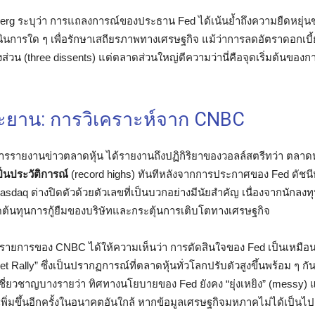
berg ระบุว่า การแถลงการณ์ของประธาน Fed ได้เน้นย้ำถึงความยืดหยุ
นการใด ๆ เพื่อรักษาเสถียรภาพทางเศรษฐกิจ แม้ว่าการลดอัตราดอกเบี้ย
วน (three dissents) แต่ตลาดส่วนใหญ่ตีความว่านี่คือจุดเริ่มต้นของ
ะยาน: การวิเคราะห์จาก CNBC
นการรายงานข่าวตลาดหุ้น ได้รายงานถึงปฏิกิริยาของวอลล์สตรีทว่า ตลาดห
ป็นประวัติการณ์
(record highs) ทันทีหลังจากการประกาศของ Fed ดัชนีห
sdaq ต่างปิดตัวด้วยตัวเลขที่เป็นบวกอย่างมีนัยสำคัญ เนื่องจากนักลงท
ลดต้นทุนการกู้ยืมของบริษัทและกระตุ้นการเติบโตทางเศรษฐกิจ
ินรายการของ CNBC ได้ให้ความเห็นว่า การตัดสินใจของ Fed เป็นเหมือนก
et Rally” ซึ่งเป็นปรากฏการณ์ที่ตลาดหุ้นทั่วโลกปรับตัวสูงขึ้นพร้อม ๆ กั
้เชี่ยวชาญบางรายว่า ทิศทางนโยบายของ Fed ยังคง “ยุ่งเหยิง” (messy
่มขึ้นอีกครั้งในอนาคตอันใกล้ หากข้อมูลเศรษฐกิจมหภาคไม่ได้เป็นไ