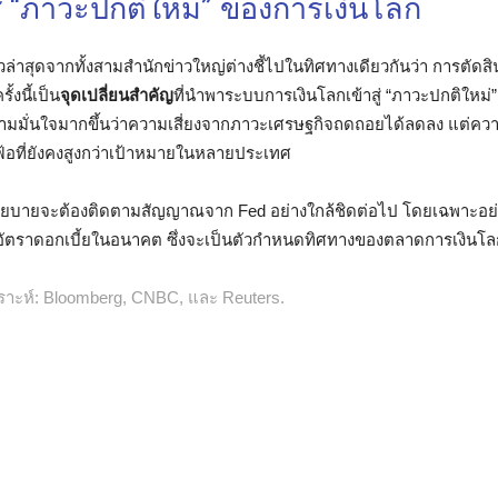
สู่ “ภาวะปกติใหม่” ของการเงินโลก
ล่าสุดจากทั้งสามสำนักข่าวใหญ่ต่างชี้ไปในทิศทางเดียวกันว่า การตัดส
งนี้เป็น
จุดเปลี่ยนสำคัญ
ที่นำพาระบบการเงินโลกเข้าสู่ “ภาวะปกติใหม่
ามมั่นใจมากขึ้นว่าความเสี่ยงจากภาวะเศรษฐกิจถดถอยได้ลดลง แต่คว
เฟ้อที่ยังคงสูงกว่าเป้าหมายในหลายประเทศ
โยบายจะต้องติดตามสัญญาณจาก Fed อย่างใกล้ชิดต่อไป โดยเฉพาะอย่า
อัตราดอกเบี้ยในอนาคต ซึ่งจะเป็นตัวกำหนดทิศทางของตลาดการเงินโล
คราะห์: Bloomberg, CNBC, และ Reuters.