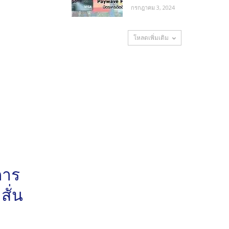
กรกฎาคม 3, 2024
โหลดเพิ่มเติม
การ
ั่น