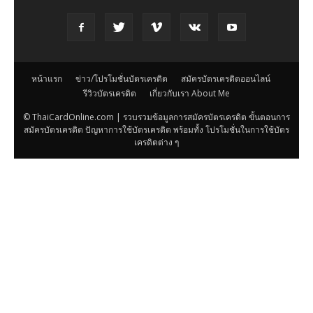
หน้าแรก
ข่าว/โปรโมชั่นบัตรเครดิต
สมัครบัตรเครดิตออนไลน์
รีวิวบัตรเครดิต
เกี่ยวกับเรา About Me
© ThaiCardOnline.com | รวบรวมข้อมูลการสมัครบัตรเครดิต ขั้นตอนการ
สมัครบัตรเครดิต ปัญหาการใช้บัตรเครดิต พร้อมทั้ง โปรโมชั่นในการใช้บัตร
เครดิตต่าง ๆ