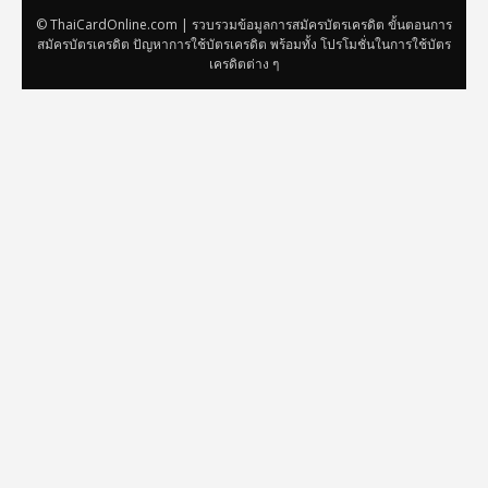
© ThaiCardOnline.com | รวบรวมข้อมูลการสมัครบัตรเครดิต ขั้นตอนการ
สมัครบัตรเครดิต ปัญหาการใช้บัตรเครดิต พร้อมทั้ง โปรโมชั่นในการใช้บัตร
เครดิตต่าง ๆ