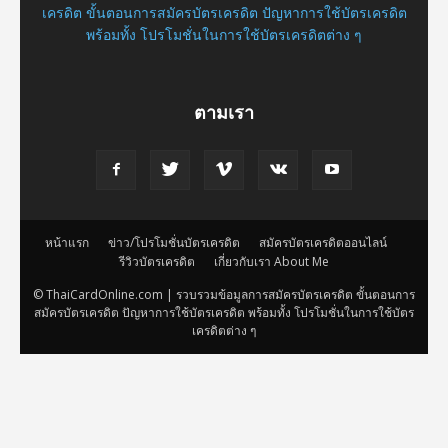
เครดิต ขั้นตอนการสมัครบัตรเครดิต ปัญหาการใช้บัตรเครดิต
พร้อมทั้ง โปรโมชั่นในการใช้บัตรเครดิตต่าง ๆ
ตามเรา
หน้าแรก
ข่าว/โปรโมชั่นบัตรเครดิต
สมัครบัตรเครดิตออนไลน์
รีวิวบัตรเครดิต
เกี่ยวกับเรา About Me
© ThaiCardOnline.com | รวบรวมข้อมูลการสมัครบัตรเครดิต ขั้นตอนการ
สมัครบัตรเครดิต ปัญหาการใช้บัตรเครดิต พร้อมทั้ง โปรโมชั่นในการใช้บัตร
เครดิตต่าง ๆ