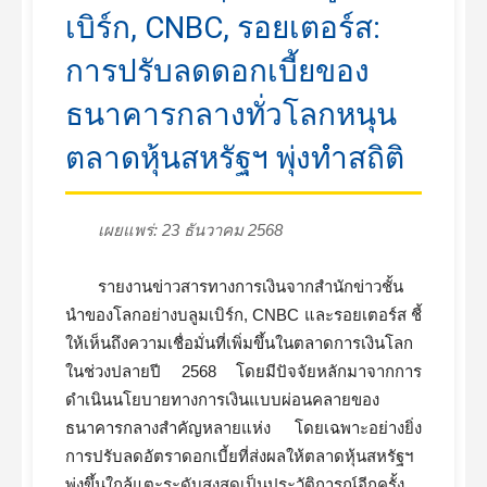
เบิร์ก, CNBC, รอยเตอร์ส:
การปรับลดดอกเบี้ยของ
ธนาคารกลางทั่วโลกหนุน
ตลาดหุ้นสหรัฐฯ พุ่งทำสถิติ
เผยแพร่: 23 ธันวาคม 2568
รายงานข่าวสารทางการเงินจากสำนักข่าวชั้น
นำของโลกอย่างบลูมเบิร์ก, CNBC และรอยเตอร์ส ชี้
ให้เห็นถึงความเชื่อมั่นที่เพิ่มขึ้นในตลาดการเงินโลก
ในช่วงปลายปี 2568 โดยมีปัจจัยหลักมาจากการ
ดำเนินนโยบายทางการเงินแบบผ่อนคลายของ
ธนาคารกลางสำคัญหลายแห่ง โดยเฉพาะอย่างยิ่ง
การปรับลดอัตราดอกเบี้ยที่ส่งผลให้ตลาดหุ้นสหรัฐฯ
พุ่งขึ้นใกล้แตะระดับสูงสุดเป็นประวัติการณ์อีกครั้ง.