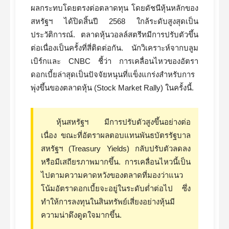
ผลกระทบโดยตรงต่อตลาดทุน โดยดัชนีหุ้นหลักของ
สหรัฐฯ ได้ปิดสิ้นปี 2568 ใกล้ระดับสูงสุดเป็น
ประวัติการณ์. ตลาดหุ้นวอลล์สตรีทมีการปรับตัวขึ้น
ต่อเนื่องเป็นครั้งที่สี่ติดต่อกัน. นักวิเคราะห์จากบลูม
เบิร์กและ CNBC ชี้ว่า การเคลื่อนไหวของอัตรา
ดอกเบี้ยล่าสุดเป็นปัจจัยหนุนที่แข็งแกร่งสำหรับการ
พุ่งขึ้นของตลาดหุ้น (Stock Market Rally) ในครั้งนี้.
หุ้นสหรัฐฯ มีการปรับตัวสูงขึ้นอย่างต่อ
เนื่อง ขณะที่อัตราผลตอบแทนพันธบัตรรัฐบาล
สหรัฐฯ (Treasury Yields) กลับปรับตัวลดลง
หรือมีเสถียรภาพมากขึ้น. การเคลื่อนไหวนี้เป็น
ไปตามความคาดหวังของตลาดที่มองว่าแนว
โน้มอัตราดอกเบี้ยจะอยู่ในระดับต่ำต่อไป ซึ่ง
ทำให้การลงทุนในสินทรัพย์เสี่ยงอย่างหุ้นมี
ความน่าดึงดูดใจมากขึ้น.