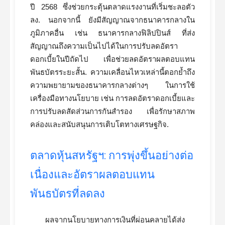
ปี 2568 ซึ่งช่วยกระตุ้นตลาดแรงงานที่เริ่มชะลอตัว
ลง. นอกจากนี้ ยังมีสัญญาณจากธนาคารกลางใน
ภูมิภาคอื่น เช่น ธนาคารกลางฟิลิปปินส์ ที่ส่ง
สัญญาณถึงความเป็นไปได้ในการปรับลดอัตรา
ดอกเบี้ยในปีถัดไป เพื่อช่วยลดอัตราผลตอบแทน
พันธบัตรระยะสั้น. ความเคลื่อนไหวเหล่านี้ตอกย้ำถึง
ความพยายามของธนาคารกลางต่างๆ ในการใช้
เครื่องมือทางนโยบาย เช่น การลดอัตราดอกเบี้ยและ
การปรับลดสัดส่วนการกันสำรอง เพื่อรักษาสภาพ
คล่องและสนับสนุนการเติบโตทางเศรษฐกิจ.
ตลาดหุ้นสหรัฐฯ: การพุ่งขึ้นอย่างต่อ
เนื่องและอัตราผลตอบแทน
พันธบัตรที่ลดลง
ผลจากนโยบายทางการเงินที่ผ่อนคลายได้ส่ง