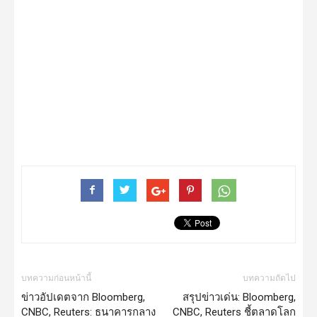
บทความก่อนหน้านี้
บทความถัดไป
ข่าวอัปเดตจาก Bloomberg,
สรุปข่าวเด่น: Bloomberg,
CNBC, Reuters: ธนาคารกลาง
CNBC, Reuters ชี้ตลาดโลก