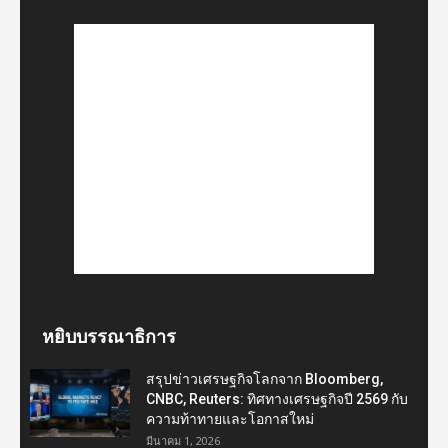
หยิบบรรณาธิการ
สรุปข่าวเศรษฐกิจโลกจาก Bloomberg,
CNBC, Reuters: ทิศทางเศรษฐกิจปี 2569 กับ
ความท้าทายและโอกาสใหม่
มีนาคม 1, 2026