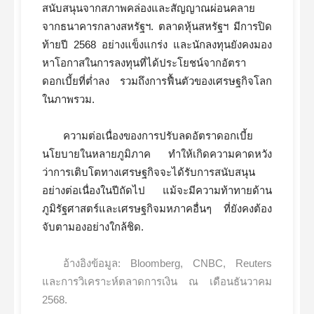
สนับสนุนจากสภาพคล่องและสัญญาณผ่อนคลาย
จากธนาคารกลางสหรัฐฯ. ตลาดหุ้นสหรัฐฯ มีการปิด
ท้ายปี 2568 อย่างแข็งแกร่ง และนักลงทุนยังคงมอง
หาโอกาสในการลงทุนที่ได้ประโยชน์จากอัตรา
ดอกเบี้ยที่ต่ำลง รวมถึงการฟื้นตัวของเศรษฐกิจโลก
ในภาพรวม.
ความต่อเนื่องของการปรับลดอัตราดอกเบี้ย
นโยบายในหลายภูมิภาค ทำให้เกิดความคาดหวัง
ว่าการเติบโตทางเศรษฐกิจจะได้รับการสนับสนุน
อย่างต่อเนื่องในปีถัดไป แม้จะมีความท้าทายด้าน
ภูมิรัฐศาสตร์และเศรษฐกิจมหภาคอื่นๆ ที่ยังคงต้อง
จับตามองอย่างใกล้ชิด.
อ้างอิงข้อมูล: Bloomberg, CNBC, Reuters
และการวิเคราะห์ตลาดการเงิน ณ เดือนธันวาคม
2568.