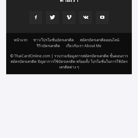
หน้าแรก
ข่าว/โปรโมชั่นบัตรเครดิต
สมัครบัตรเครดิตออนไลน์
รีวิวบัตรเครดิต
เกี่ยวกับเรา About Me
© ThaiCardOnline.com | รวบรวมข้อมูลการสมัครบัตรเครดิต ขั้นตอนการ
สมัครบัตรเครดิต ปัญหาการใช้บัตรเครดิต พร้อมทั้ง โปรโมชั่นในการใช้บัตร
เครดิตต่าง ๆ