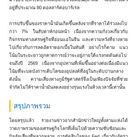
อยู่ที่ประมาณ 80 ดอลลาร์ต่อบาร์เรล
การปรับขึ้นของราคาน้ำมันเกิดขึ้นหลังจากที่ราคาได้ร่วงลงไป
กว่า 7% ในสัปดาห์ก่อนหน้า เนื่องจากความกังวลเกี่ยวกับ
กิจกรรมทางเศรษฐกิจที่อ่อนแอในจีน และความหวังที่จางหาย
ไปเกี่ยวกับการลดอัตราดอกเบี้ยในทันที อย่างไรก็ตาม แนว
โน้มในระยะยาวถูกคาดการณ์ว่าจะอยู่ภายใต้แรงกดดันต่อไป
จนถึงปี 2569 เนื่องจากอุปทานที่เพิ่มขึ้นอย่างต่อเนื่องมีแนว
โน้มที่จะบดบังการเติบโตของอุปสงค์ที่อยู่ในระดับปานกลาง
ดังนั้น ความเสี่ยงทางภูมิรัฐศาสตร์จึงเป็นเพียงปัจจัยที่ช่วย
จำกัดไม่ให้ราคาน้ำมันลดลงอย่างรุนแรงในห้วงเวลานี้เท่านั้น
สรุปภาพรวม
โดยสรุปแล้ว รายงานข่าวจากสำนักข่าวใหญ่ทั้งสามแห่งได้
วาดภาพรวมของเศรษฐกิจโลกที่เต็มไปด้วยความซับซ้อนและ
ปัจจัยเสี่ยงที่หลากหลาย การตัดสินใจของ Fed เกี่ยวกับอัตรา