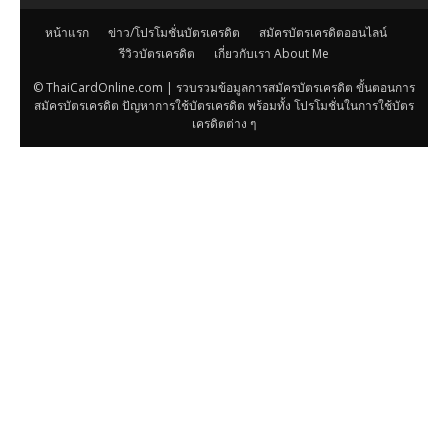
หน้าแรก
ข่าว/โปรโมชั่นบัตรเครดิต
สมัครบัตรเครดิตออนไลน์
รีวิวบัตรเครดิต
เกี่ยวกับเรา About Me
© ThaiCardOnline.com | รวบรวมข้อมูลการสมัครบัตรเครดิต ขั้นตอนการ
สมัครบัตรเครดิต ปัญหาการใช้บัตรเครดิต พร้อมทั้ง โปรโมชั่นในการใช้บัตร
เครดิตต่าง ๆ