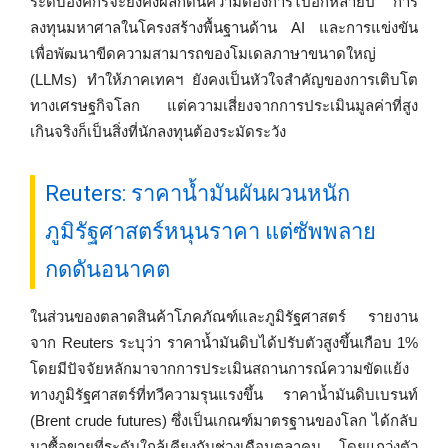
ระดับองค์กรจะยังคงผลักดันความต้องการไปอีกหลายปี การ
ลงทุนมหาศาลในโครงสร้างพื้นฐานด้าน AI และการแข่งขัน
เพื่อพัฒนาขีดความสามารถของโมเดลภาษาขนาดใหญ่
(LLMs) ทำให้ภาคเทคฯ ยังคงเป็นหัวใจสำคัญของการเติบโต
ทางเศรษฐกิจโลก แต่ความเสี่ยงจากการประเมินมูลค่าที่สูง
เกินจริงก็เป็นสิ่งที่นักลงทุนต้องระมัดระวัง
Reuters: ราคาน้ำมันผันผวนหนัก
ภูมิรัฐศาสตร์หนุนราคา แต่ซัพพลาย
กดดันอนาคต
ในส่วนของตลาดสินค้าโภคภัณฑ์และภูมิรัฐศาสตร์ รายงาน
จาก Reuters ระบุว่า ราคาน้ำมันดิบได้ปรับตัวสูงขึ้นเกือบ 1%
โดยมีปัจจัยหลักมาจากการประเมินสถานการณ์ความขัดแย้ง
ทางภูมิรัฐศาสตร์ที่ทวีความรุนแรงขึ้น ราคาน้ำมันดิบเบรนท์
(Brent crude futures) ซึ่งเป็นเกณฑ์มาตรฐานของโลก ได้กลับ
มาซื้อขายที่ระดับใกล้เคียงกับช่วงเดือนตุลาคม โดยแกว่งตัว