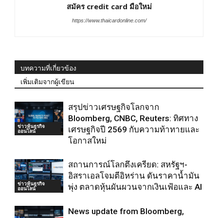
สมัคร credit card มือใหม่
https://www.thaicardonline.com/
บทความที่เกี่ยวข้อง
เพิ่มเติมจากผู้เขียน
สรุปข่าวเศรษฐกิจโลกจาก
Bloomberg, CNBC, Reuters: ทิศทาง
ข่าวหุ้นธุรกิจ
เศรษฐกิจปี 2569 กับความท้าทายและ
ออนไลน์
โอกาสใหม่
สถานการณ์โลกตึงเครียด: สหรัฐฯ-
อิสราเอลโจมตีอิหร่าน ดันราคาน้ำมัน
ข่าวหุ้นธุรกิจ
พุ่ง ตลาดหุ้นผันผวนจากเงินเฟ้อและ AI
ออนไลน์
News update from Bloomberg,