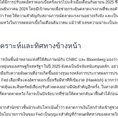
ได้มีการปรับลดอัตราดอกเบี้ยครั้งแรกไปแล้วเมื่อเดือนกันยายน 2025 ซึ
ดือนธันวาคม 2024 โดยมีเป้าหมายเพื่อช่วยกระตุ้นตลาดแรงงานที่ชะลอตั
ว่า Fed ให้ความสำคัญกับสถานการณ์ตลาดแรงงานอย่างจริงจัง และเป็นป
วามหวังในการลดดอกเบี้ยในเดือนธันวาคม แม้ว่าตัวเลขความน่าจะเป็นจ
ิเคราะห์และทิศทางข้างหน้า
การเงินชั้นนำหลายแห่งที่ให้สัมภาษณ์กับ CNBC และ Bloomberg มองว่
ยุ่นของเศรษฐกิจสหรัฐฯ ในปี 2025 ยังคงเป็นปัจจัยสนับสนุนหลัก. อย่า
บมือกับความผันผวนที่อาจเกิดขึ้นอย่างรุนแรงหลังการประกาศผลการปร
Fed เลือกที่จะคงอัตราดอกเบี้ยหรือมีท่าทีที่เข้มงวด (Hawkish) มากกว
ดหุ้นและสินทรัพย์เสี่ยงปรับตัวลดลงอย่างมีนัยสำคัญอีกครั้ง. ในทางกล
ตลาดคาดหวัง ก็อาจเป็นปัจจัยบวกที่ช่วยให้ตลาดกลับมาฟื้นตัวได้ก่อนสิ
จากสำนักข่าวชั้นนำระดับโลกเน้นย้ำว่า ตลาดการเงินโลกกำลังเข้าสู่ช่
ยมีนโยบายการเงินของ Fed เป็นกุญแจสำคัญที่กำหนดทิศทางของตลาดใ