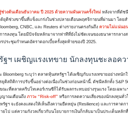
ู่ช่วงต้นเดือนธันวาคม ปี 2025 ด้วยความผันผวนครั้งใหม่
หลังจากที่ดัชน
้ยุติช่วงขาขึ้นที่แข็งแกร่งในช่วงปลายเดือนพฤศจิกายนที่ผ่านมา โดยส
 Bloomberg, CNBC, และ Reuters ต่างรายงานตรงกันถึง
ความไม่แน่นอน
รลงทุน โดยมีปัจจัยหลักมาจากท่าทีที่ยังไม่ชัดเจนของธนาคารกลางสห
รประชุมกำหนดอัตราดอกเบี้ยครั้งสุดท้ายของปี 2025.
รัฐฯ เผชิญแรงเทขาย นักลงทุนชะลอควา
 Bloomberg ระบุว่า ตลาดหุ้นสหรัฐฯ ได้เผชิญกับแรงเทขายอย่างหนักใ
ยุติสถิติการปรับขึ้นอย่างต่อเนื่องในช่วงก่อนหน้านี้. ดัชนีหลักทั้ง S&
ขณะที่ตลาดคริปโทเคอร์เรนซีก็ได้รับผลกระทบอย่างรุนแรง โดยเฉพาะรา
สัญญาณเตือนถึง
ภาวะ “Risk-off”
หรือการลดความเสี่ยงของนักลงทุนทั่วโ
หรัฐฯ จะยังคงแสดงให้เห็นถึงความยืดหยุ่น (Resilience) และการคาดก
ไป แต่ความกังวลเกี่ยวกับนโยบายการเงินก็กลับมาเป็นประเด็นหลักที่