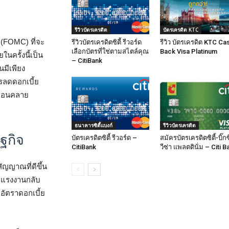
รีวิวบัตรเครดิต
บัตรเครดิต KTC
(FOMC) ที่จะ
รีวิวบัตรเครดิตซิตี้ รีวอร์ด
รีวิว บัตรเครดิต KTC Ca
เลือกบัตรที่ใช่ตามสไตล์คุณ
Back Visa Platinum
ในครั้งนี้เป็น
– CitiBank
นมีเพียง
ารลดดอกเบี้ย
มผ่อนคลาย
ธนาคารซิตี้แบงก์
รีวิวบัตรเครดิต
ฐกิจ
บัตรเครดิตซิตี้ รีวอร์ด –
สมัครบัตรเครดิตซิตี้-บิ๊กซ
CitiBank
วีซ่า แพลตตินั่ม – Citi B
ัญญาณที่ดีขึ้น
ดแรงงานกลับ
ดอัตราดอกเบี้ย