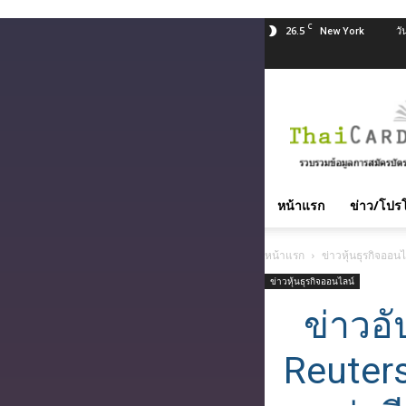
C
26.5
วั
New York
สมัคร
บัตร
เครดิต
บัตร
กด
เงินสด
หน้าแรก
ข่าว/โปรโ
และ
สิน
หน้าแรก
ข่าวหุ้นธุรกิจออนไ
เชื่อ
บุคคล
ข่าวหุ้นธุรกิจออนไลน์
ทุก
ข่าวอ
ธนาคาร
อนุมัติ
Reuter
เร็ว
บริการ
ฟรี