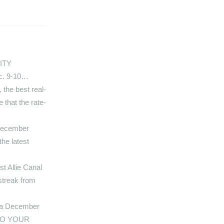
UITY
ec. 9-10…
 the best real-
 that the rate-
December
the latest
t Allie Canal
streak from
r a December
 TO YOUR