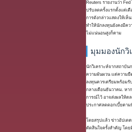
Reuters รายงานว่า Fed 
ปรับลดครั้งแรกตั้งแต่เ
การดังกล่าวแสดงให้เห็น
ทำให้นักลงทุนยังคงมีค
ไม่แน่นอนสูงก็ตาม
มุมมองนักว
นักวิเคราะห์จากสถาบัน
ความผันผวน แต่ความยืดห
ลงทุนควรเตรียมพร้อมรั
กลางเดือนธันวาคม. หาก 
การณ์ไว้ อาจส่งผลให้ตลา
ประกาศลดดอกเบี้ยตามที่
โดยสรุปแล้ว ข่าวอัปเดต
ตัดสินใจครั้งสำคัญ โด