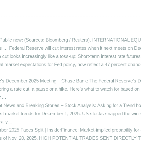
 – Public now: (Sources: Bloomberg / Reuters). INTERNATIONAL EQ
 Federal Reserve will cut interest rates when it next meets on D
ut looks increasingly like a toss-up: Short-term interest rate futures,
al market expectations for Fed policy, now reflect a 47 percent chance
e’s December 2025 Meeting – Chase Bank: The Federal Reserve’s 
ing a rate cut, a pause or a hike. Here’s what to watch for based on 
om…
 News and Breaking Stories – Stock Analysis: Asking for a Trend hos
est market trends for December 1, 2025. US stocks snapped the win 
rally…
er 2025 Faces Split | InsiderFinance: Market-implied probability fo
% as of Nov. 20, 2025. HIGH POTENTIAL TRADES SENT DIRECTLY