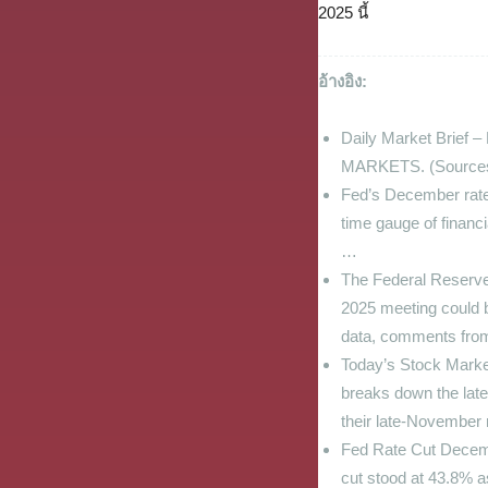
2025 นี้
อ้างอิง:
Daily Market Brief
MARKETS. (Sources …
Fed’s December rate c
time gauge of financi
…
The Federal Reserv
2025 meeting could br
data, comments fr
Today’s Stock Market
breaks down the lat
their late-November 
Fed Rate Cut Decemb
cut stood at 43.8