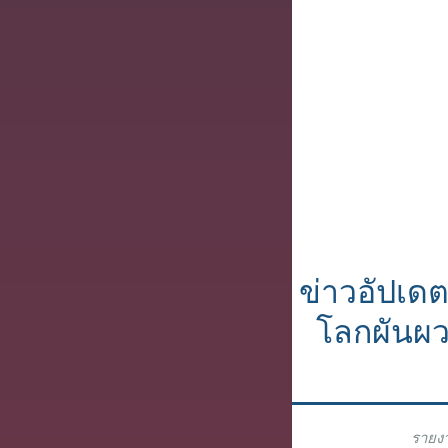
ข่าวอัปเด
โลกผันผว
รายงา