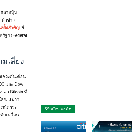
ีตลาดหุ้น
ำนักข่าว
ครั้งสำคัญ
ที่
รัฐฯ (Federal
มเสี่ยง
นช่วงต้นเดือน
P 500 และ Dow
คา Bitcoin ที่
ลก. แม้ว่า
ารณ์ภาวะ
รีวิวบัตรเครดิต
ขับเคลื่อน