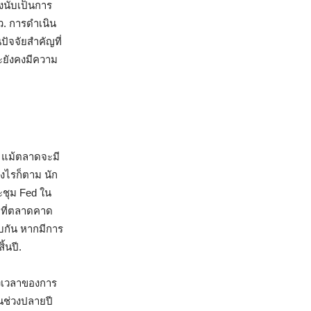
่งนับเป็นการ
ว. การดำเนิน
ัจจัยสำคัญที่
ะยังคงมีความ
า แม้ตลาดจะมี
งไรก็ตาม นัก
ะชุม Fed ใน
่าที่ตลาดคาด
ับกัน หากมีการ
้นปี.
วงเวลาของการ
นช่วงปลายปี