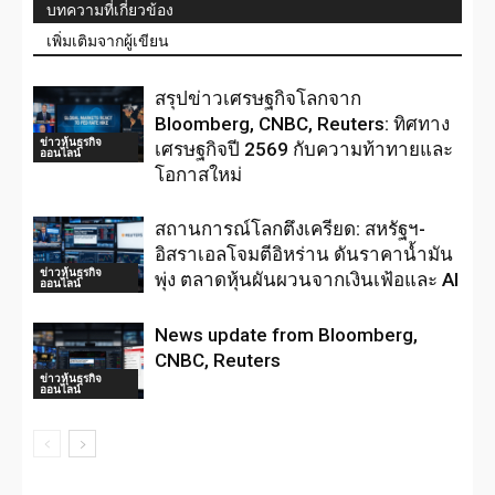
บทความที่เกี่ยวข้อง
เพิ่มเติมจากผู้เขียน
สรุปข่าวเศรษฐกิจโลกจาก
Bloomberg, CNBC, Reuters: ทิศทาง
ข่าวหุ้นธุรกิจ
เศรษฐกิจปี 2569 กับความท้าทายและ
ออนไลน์
โอกาสใหม่
สถานการณ์โลกตึงเครียด: สหรัฐฯ-
อิสราเอลโจมตีอิหร่าน ดันราคาน้ำมัน
ข่าวหุ้นธุรกิจ
พุ่ง ตลาดหุ้นผันผวนจากเงินเฟ้อและ AI
ออนไลน์
News update from Bloomberg,
CNBC, Reuters
ข่าวหุ้นธุรกิจ
ออนไลน์